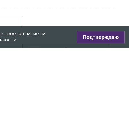
36-летний мужчина
Общество
Вчера, 18:17
Врач рассказал, как определить
проблемы со здоровьем по запаху пота
е свое согласие на
Подтверждаю
Спорт
Вчера, 18:01
ьности
.
Фигуристки Валиева и Игнатова
ПРЯМОЙ ЭФИР
получили нейтральный статус ISU
Сейчас:
Ночь на «78» 16+
Главное сегодня
Происшествия
Вчера, 14:59
Поставщик еды выплатит крупные
ОКОЛЬЦЕВ
компенсации за отравление детей в
петербургском детсаду
Общество
Вчера, 14:00
Лидию Невзорову* заочно арестовали
по делу о финансировании
экстремистской деятельности