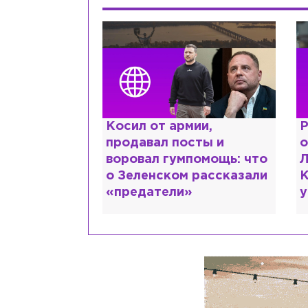
ии,
Рыдает из-за мужа, но
К
сты и
опять флиртует с
л
помощь: что
Лазаревым: как Лера
ш
 рассказали
Кудрявцева сходит с
М
ума