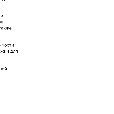
в Петербурге
Происшествия
Вчера, 20:43
ли
Мать погибшего в Новогорелово 9-
ов
летнего мальчика рассказала о
 также
трагедии
Происшествия
Вчера, 19:40
имости
На Пудожской улице полностью
сгорела легковушка
ржки для
Общество
Вчера, 19:10
SHOT ПРОВЕРКА попал в топ-20
лей.
самых цитируемых Telegram-каналов в
российских СМИ
Общество
Вчера, 18:50
Школьник из Петербурга стал
абсолютным победителем
Международной олимпиады по ИИ
Общество
Вчера, 18:30