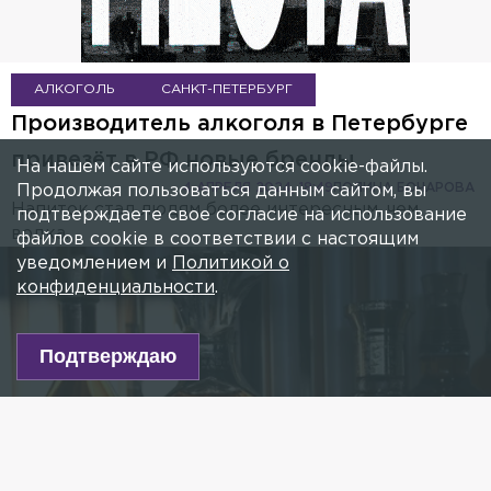
АЛКОГОЛЬ
САНКТ-ПЕТЕРБУРГ
Производитель алкоголя в Петербурге
привезёт в РФ новые бренды
На нашем сайте используются cookie-файлы.
4 АПРЕЛЯ 2024, 18:49
ПОЛИНА БОЧАРОВА
Продолжая пользоваться данным сайтом, вы
Напиток стал людям более интересным, чем
подтверждаете свое согласие на использование
водка.
файлов cookie в соответствии с настоящим
уведомлением и
Политикой о
конфиденциальности
.
Подтверждаю