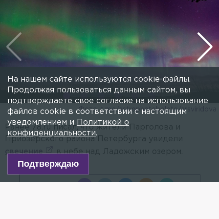
На нашем сайте используются cookie-файлы.
Продолжая пользоваться данным сайтом, вы
подтверждаете свое согласие на использование
Фото: t.me/astrophotoboloto/arsviridova
файлов cookie в соответствии с настоящим
уведомлением и
Политикой о
Ранее 78.ru писал, что жители Парголова и
конфиденциальности
.
Приозерского района Петербурга увидели
свечение
в небе над Ладожским озером.
Подтверждаю
Поделиться: