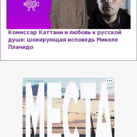
кой
Специалист с напрасным дипломом:
ле
почему мир разочаровался в высшем
образовании?