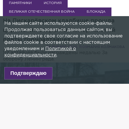
ПАМЯТНИКИ
ИСТОРИЯ
ВЕЛИКАЯ ОТЕЧЕСТВЕННАЯ ВОЙНА
БЛОКАДА
На Пискарёвском кладбище прошла
На нашем сайте используются cookie-файлы.
Продолжая пользоваться данным сайтом, вы
церемония открытия мемориальной
подтверждаете свое согласие на использование
плиты горноалтайцев
файлов cookie в соответствии с настоящим
25 ЯНВАРЯ 2025, 11:09
МАРИЯ КОЛМАКОВА
уведомлением и
Политикой о
117 алтайцев были награждены медалью За
конфиденциальности
.
оборону Ленинграда.
Подтверждаю