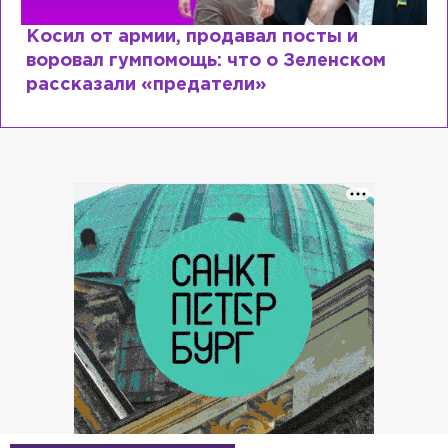
Косил от армии, продавал посты и
воровал гумпомощь: что о Зеленском
рассказали «предатели»