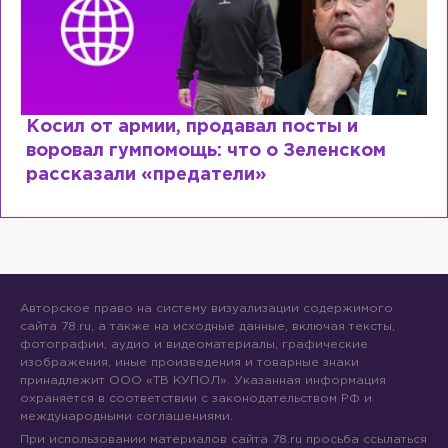
Косил от армии, продавал посты и
воровал гумпомощь: что о Зеленском
рассказали «предатели»
Авторское право на систему визуализации содержимого
сайта 78.ru, а также на исходные данные, включая тексты,
фотографии, аудио и видеоматериалы, графические
изображения, иные произведения и товарные знаки
принадлежит ООО «ТВ КУПОЛ». Указанная информация
охраняется в соответствии с законодательством РФ и
международными соглашениями.
При использовании материалов сайта 78.ru просьба ссылаться