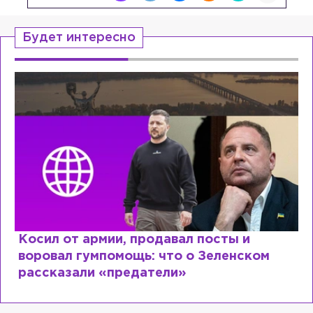
Будет интересно
Рыдает из-за мужа, но опять флиртует с
Лазаревым: как Лера Кудрявцева
сходит с ума