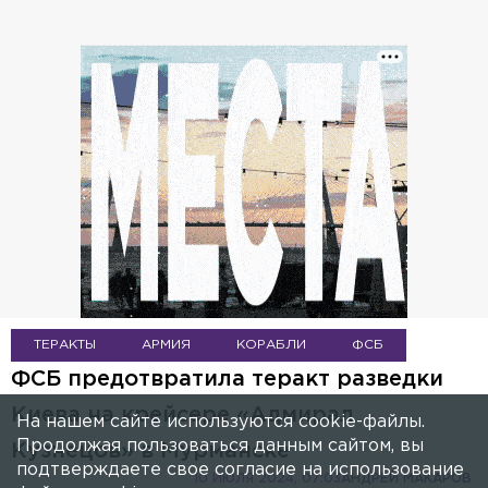
ТЕРАКТЫ
АРМИЯ
КОРАБЛИ
ФСБ
ФСБ предотвратила теракт разведки
Киева на крейсере «Адмирал
На нашем сайте используются cookie-файлы.
Продолжая пользоваться данным сайтом, вы
Кузнецов» в Мурманске
подтверждаете свое согласие на использование
10 ИЮЛЯ 2024, 07:03
АНДРЕЙ МАКАРОВ