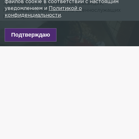
файлов cookie в соответствии с настоящим
Задержан агент украинской разведки,
уведомлением и
Политикой о
готовивший теракт против военнослужащих
конфиденциальности
.
Минобороны РФ.
Подтверждаю
Фото: пресс-служба ЦОС ФСБ России
Есть новость?
Присылайте
сюда!
Читайте нас в мессенджере Max!