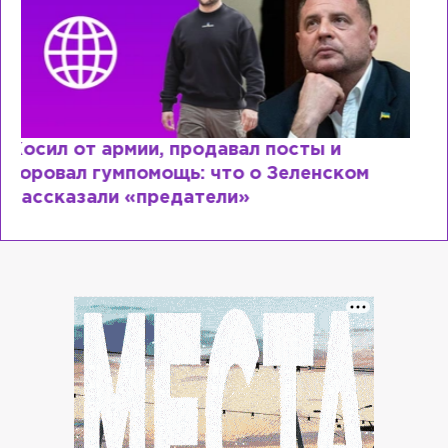
Рыдает из-за мужа, но опять флиртует с
Лазаревым: как Лера Кудрявцева
сходит с ума