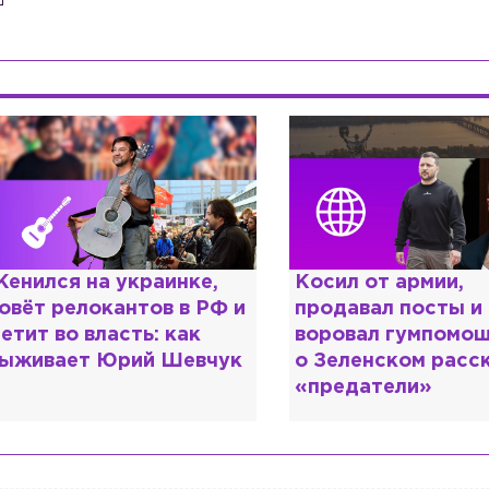
осил от армии,
Рыдает из-за мужа
родавал посты и
опять флиртует с
оровал гумпомощь: что
Лазаревым: как Л
 Зеленском рассказали
Кудрявцева сходи
предатели»
ума