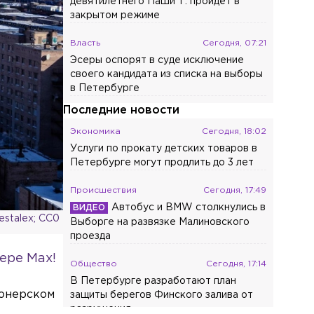
девятилетнего Паши Т. пройдёт в
закрытом режиме
Власть
Сегодня, 07:21
Эсеры оспорят в суде исключение
своего кандидата из списка на выборы
в Петербурге
Последние новости
Экономика
Сегодня, 18:02
Услуги по прокату детских товаров в
Петербурге могут продлить до 3 лет
Происшествия
Сегодня, 17:49
Автобус и BMW столкнулись в
estalex; CC0
Выборге на развязке Малиновского
проезда
ере Max!
Общество
Сегодня, 17:14
В Петербурге разработают план
нонерском
защиты берегов Финского залива от
разрушения