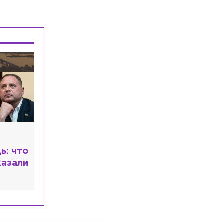
КАД
Общество
Сегодня, 15:23
Избирком снял с выборов кандидата
из-за того, что он не указал сведения
о своей судимости
Общество
Сегодня, 15:09
В «Автостате» рассказали, какие
марки машин чаще всего покупают для
автопарков такси
, но
ера
т с