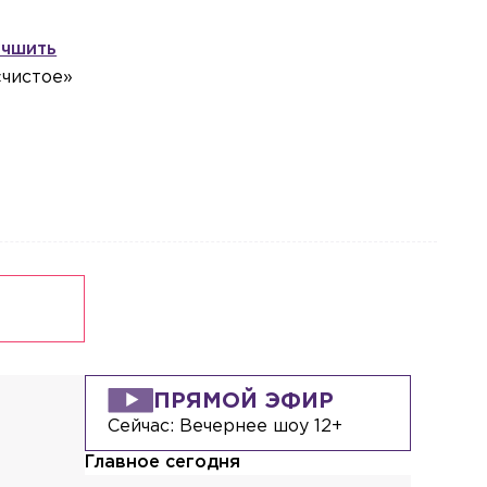
Водитель «Газели» потерял
сознание после ДТП из трёх машин на
чшить
КАД
«чистое»
Общество
Сегодня, 15:23
Избирком снял с выборов кандидата
из-за того, что он не указал сведения
о своей судимости
Общество
Сегодня, 15:09
В «Автостате» рассказали, какие
марки машин чаще всего покупают для
автопарков такси
ПРЯМОЙ ЭФИР
Сейчас:
Вечернее шоу 12+
Главное сегодня