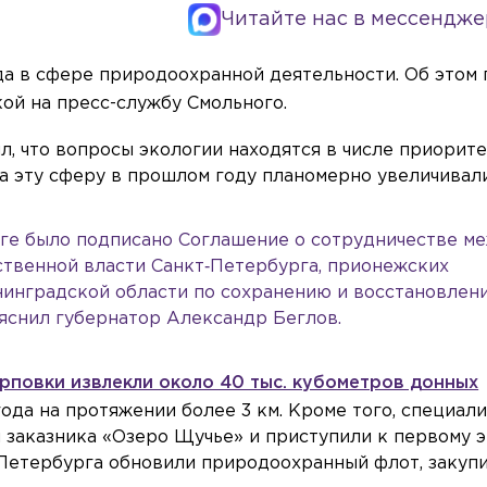
Читайте нас в мессендже
да в сфере природоохранной деятельности. Об этом
ой на пресс-службу Смольного.
, что вопросы экологии находятся в числе приорит
а эту сферу в прошлом году планомерно увеличивали
рге было подписано Соглашение о сотрудничестве м
твенной власти Санкт‑Петербурга, прионежских
нинградской области по сохранению и восстановлен
ояснил губернатор Александр Беглов.
рповки извлекли около 40 тыс. кубометров донных
года на протяжении более 3 км. Кроме того, специал
 заказника «Озеро Щучье» и приступили к первому э
 Петербурга обновили природоохранный флот, закупи