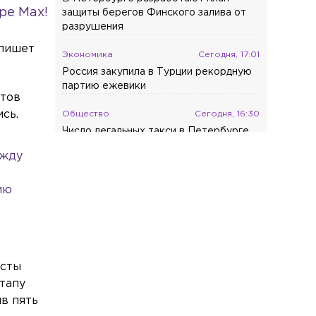
ре Max!
защиты берегов Финского залива от
разрушения
 пишет
Экономика
Сегодня, 17:01
Россия закупила в Турции рекордную
партию ежевики
етов
сь.
Общество
Сегодня, 16:30
Число легальных такси в Петербурге
выросло почти в три раза
ежду
Происшествия
Сегодня, 16:17
ию
Фура вылетела в лес после
ДТП на трассе в Ленобласти
Общество
Сегодня, 16:07
Названы три типа приборов, которые
тратят энергию даже в выключенном
исты
виде
тапу
в пять
Происшествия
Сегодня, 15:31