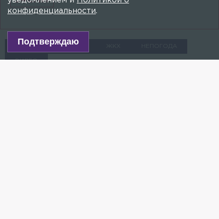
уведомлением и
Политикой о
конфиденциальности
.
Подтверждаю
НЕСЧАСТНЫЕ СЛУЧАИ
ЖКХ
НЕПОГОДА
ВИДЕО
Падение наледи на девушку в центре
Петербурга попало на видео
9 ЯНВАРЯ 2025, 07:55
МИХАИЛ КОЛОКОЛЬЦЕВ
Ещё несколько прохожих чудом не пострадали.