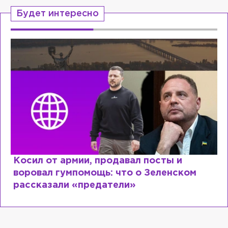
Будет интересно
Рыдает из-за мужа, но опять флиртует с
Лазаревым: как Лера Кудрявцева
сходит с ума