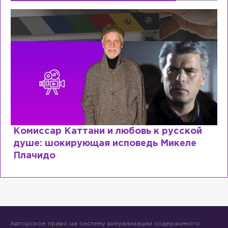
Комиссар Каттани и любовь к русской
душе: шокирующая исповедь Микеле
Плачидо
Авторское право на систему визуализации содержимого