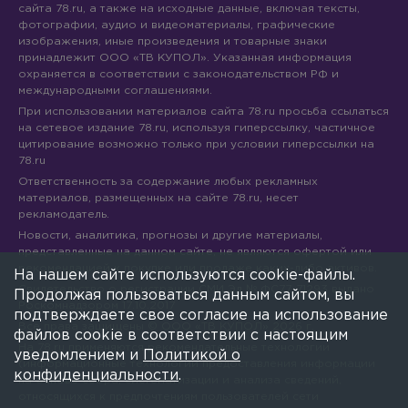
сайта 78.ru, а также на исходные данные, включая тексты,
фотографии, аудио и видеоматериалы, графические
изображения, иные произведения и товарные знаки
принадлежит ООО «ТВ КУПОЛ». Указанная информация
охраняется в соответствии с законодательством РФ и
международными соглашениями.
При использовании материалов сайта 78.ru просьба ссылаться
на сетевое издание 78.ru, используя гиперссылку, частичное
цитирование возможно только при условии гиперссылки на
78.ru
Ответственность за содержание любых рекламных
материалов, размещенных на сайте 78.ru, несет
рекламодатель.
Новости, аналитика, прогнозы и другие материалы,
представленные на данном сайте, не являются офертой или
рекомендацией к покупке или продаже каких-либо активов.
На нашем сайте используются cookie-файлы.
Свидетельство о регистрации СМИ Эл № ФС77-71293 выдано
Продолжая пользоваться данным сайтом, вы
Роскомнадзором 17.10.2017
подтверждаете свое согласие на использование
Все права защищены © ООО «ТВ КУПОЛ»
2026
г.
файлов cookie в соответствии с настоящим
На 78.ru применяются рекомендательные технологии
уведомлением и
Политикой о
(информационные технологии предоставления информации
конфиденциальности
.
на основе сбора, систематизации и анализа сведений,
относящихся к предпочтениям пользователей сети