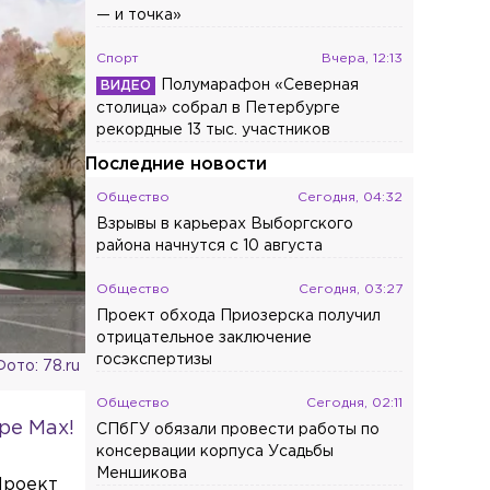
— и точка»
Спорт
Вчера, 12:13
Полумарафон «Северная
столица» собрал в Петербурге
рекордные 13 тыс. участников
Последние новости
Общество
Сегодня, 04:32
Взрывы в карьерах Выборгского
района начнутся с 10 августа
Общество
Сегодня, 03:27
Проект обхода Приозерска получил
отрицательное заключение
госэкспертизы
Фото: 78.ru
Общество
Сегодня, 02:11
ре Max!
СПбГУ обязали провести работы по
консервации корпуса Усадьбы
Меншикова
Проект