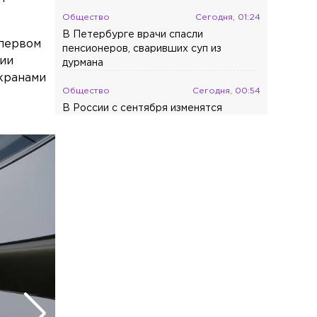
Общество
Сегодня, 01:24
В Петербурге врачи спасли
 первом
пенсионеров, сваривших суп из
нии
дурмана
экранами
Общество
Сегодня, 00:54
В России с сентября изменятся
правила приема на работу матерей с
детьми
Общество
Вчера, 23:30
Овчарка из Тихвина спасена и обрела
новую семью в Москве
Общество
Вчера, 22:51
«Лахта Центр» включил
праздничную подсветку ко Дню
воинской славы
Общество
Вчера, 21:26
Петербурженка завоевала золото на