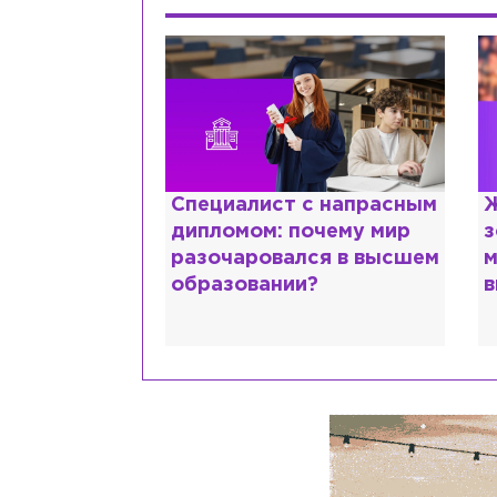
ттани и
Специалист с напрасным
Ж
ской душе:
дипломом: почему мир
з
 исповедь
разочаровался в высшем
м
идо
образовании?
в