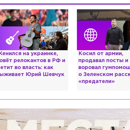
енился на украинке,
Косил от армии,
овёт релокантов в РФ и
продавал посты и
етит во власть: как
воровал гумпомощ
ыживает Юрий Шевчук
о Зеленском расс
«предатели»