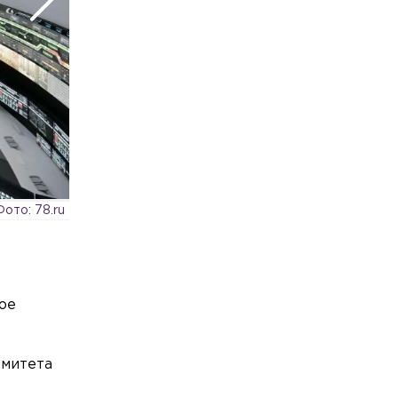
Первенстве мира по академической
гребле
Экономика
Вчера, 21:02
Фрадков: Россия строит альтернативу
мировой платёжной системе
Происшествия
Вчера, 20:47
На Малоохтинской набережной
иномарка сбила мотоциклиста
Фото: 78.ru
ое
омитета