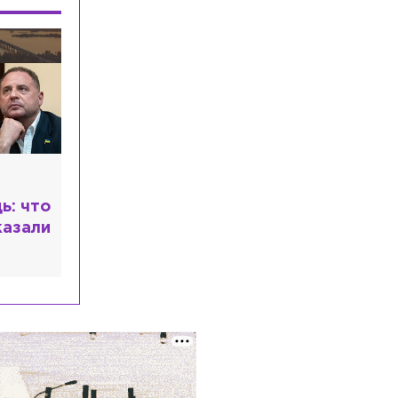
Общество
Вчера, 21:26
Петербурженка завоевала золото на
Первенстве мира по академической
гребле
Экономика
Вчера, 21:02
Фрадков: Россия строит альтернативу
мировой платёжной системе
Происшествия
Вчера, 20:47
На Малоохтинской набережной
ь: что
иномарка сбила мотоциклиста
казали