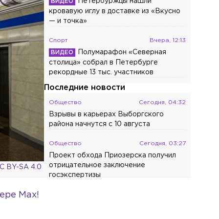
Петербуржцы нашли
кровавую иглу в доставке из «Вкусно
— и точка»
Спорт
Вчера, 12:13
Полумарафон «Северная
столица» собрал в Петербурге
рекордные 13 тыс. участников
Последние новости
Общество
Сегодня, 04:32
Взрывы в карьерах Выборгского
района начнутся с 10 августа
Общество
Сегодня, 03:27
Проект обхода Приозерска получил
отрицательное заключение
 CC BY-SA 4.0
госэкспертизы
ере Max!
Общество
Сегодня, 02:11
СПбГУ обязали провести работы по
консервации корпуса Усадьбы