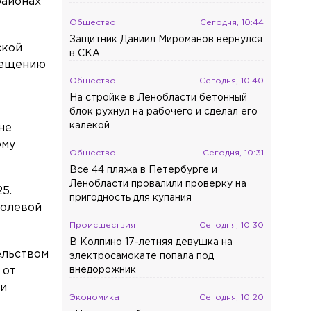
районах
Общество
Сегодня, 10:44
Защитник Даниил Мироманов вернулся
ской
в СКА
змещению
Общество
Сегодня, 10:40
На стройке в Ленобласти бетонный
блок рухнул на рабочего и сделал его
калекой
не
ому
Общество
Сегодня, 10:31
Все 44 пляжа в Петербурге и
Ленобласти провалили проверку на
5.
пригодность для купания
Полевой
Происшествия
Сегодня, 10:30
В Колпино 17-летняя девушка на
ельством
электросамокате попала под
 от
внедорожник
 и
Экономика
Сегодня, 10:20