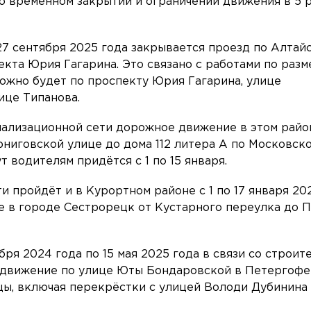
 временном закрытии и ограничении движения в 5 
27 сентября 2025 года закрывается проезд по Алтай
екта Юрия Гагарина. Это связано с работами по ра
ожно будет по проспекту Юрия Гагарина, улице
ице Типанова.
нализационной сети дорожное движение в этом райо
рниговской улице до дома 112 литера А по Московск
 водителям придётся с 1 по 15 января.
 пройдёт и в Курортном районе с 1 по 17 января 202
е в городе Сестрорецк от Кустарного переулка до 
ря 2024 года по 15 мая 2025 года в связи со строит
 движение по улице Юты Бондаровской в Петергофе
ы, включая перекрёстки с улицей Володи Дубинина