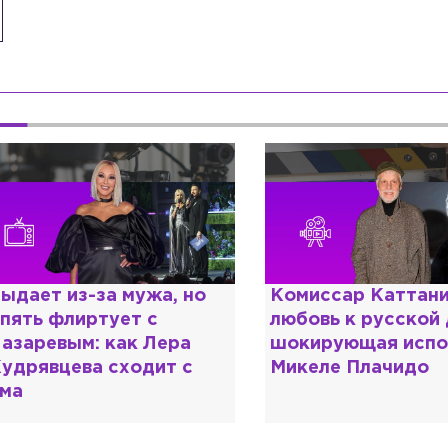
ыдает из-за мужа, но
Комиссар Каттани
пять флиртует с
любовь к русской
азаревым: как Лера
шокирующая испо
удрявцева сходит с
Микеле Плачидо
ма