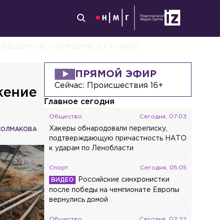
ЕВШЕМ ЧАСТНОМ ДОМЕ В ГАТЧИНЕ
ПРЯМОЙ ЭФИР
Сейчас:
Происшествия 16+
жение
Главное сегодня
Общество
Сегодня, 07:03
Хакеры обнародовали переписку,
КОЛМАКОВА
подтверждающую причастность НАТО
к ударам по Ленобласти
Спорт
Сегодня, 05:05
Российские синхронистки
после победы на чемпионате Европы
вернулись домой
Общество
Сегодня, 02:22