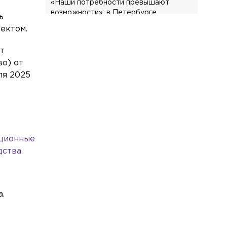
«Наши потребности превышают
возможности»: в Петербурге
ь
стартовали «нулевые» чтения
ектом.
бюджета
т
Общество
Сегодня, 10:09
о) от
Петербуржцев предупредили о
ля 2025
проблемах с оплатой парковки через
СМС
Власть
Сегодня, 09:59
Новым начальником ГУФСИН по
Петербургу и Ленобласти стал
ационные
Александр Фёдоров
дства
а.