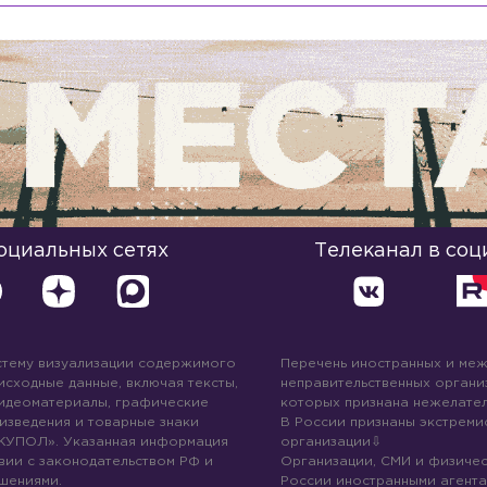
социальных сетях
Телеканал в соц
стему визуализации содержимого
Перечень иностранных и ме
 исходные данные, включая тексты,
неправительственных организ
идеоматериалы, графические
которых признана нежелател
изведения и товарные знаки
В России признаны экстреми
КУПОЛ». Указанная информация
организации
вии с законодательством РФ и
Организации, СМИ и физичес
шениями.
России иностранными агента