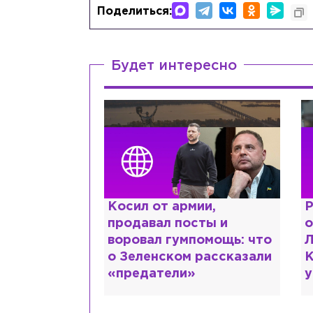
Поделиться:
Будет интересно
краинке,
Косил от армии,
Р
нтов в РФ и
продавал посты и
о
ть: как
воровал гумпомощь: что
Л
рий Шевчук
о Зеленском рассказали
К
«предатели»
у