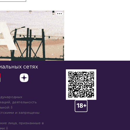
иальных сетях
ждународных
аций, деятельность
ьной:
стскими и запрещены
кие лица, признанные в
ми: