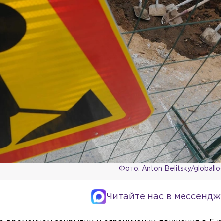
Фото: Anton Belitsky/globall
Читайте нас в мессендж