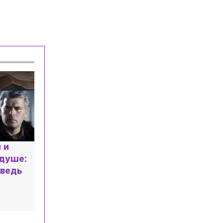
 и
 душе:
ведь