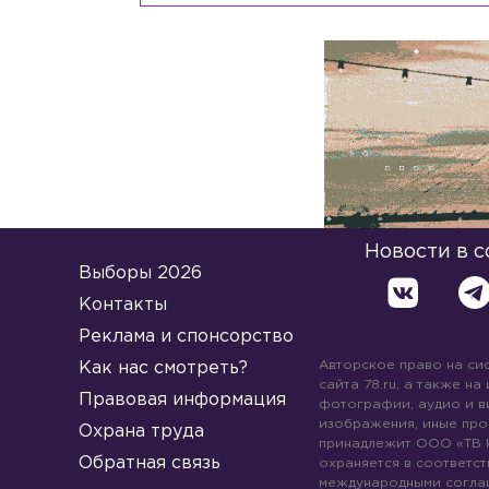
Новости в 
Выборы 2026
Контакты
Реклама и спонсорство
Авторское право на си
Как нас смотреть?
сайта 78.ru, а также на
Правовая информация
фотографии, аудио и в
изображения, иные про
Охрана труда
принадлежит ООО «ТВ 
Обратная связь
охраняется в соответст
международными согла