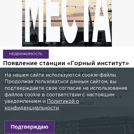
НЕДВИЖИМОСТЬ
Появление станции «Горный институт»
изменило цены на жилье на
На нашем сайте используются cookie-файлы.
Продолжая пользоваться данным сайтом, вы
Васильевском острове
подтверждаете свое согласие на использование
25 НОЯБРЯ 2024, 12:47
АРИНА СТОЛКОВА
файлов cookie в соответствии с настоящим
В течение пяти лет в Петербурге не вводили в
уведомлением и
Политикой о
эксплуатацию новых станций метро.
конфиденциальности
.
Подтверждаю