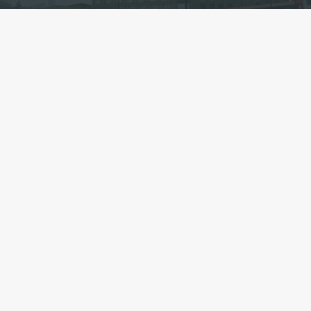
Фото: t.me/podzemnik_spb
Есть новость?
Присылайте
сюда!
Читайте нас в мессенджере Max!
Появление новой станции метро «Горный
институт» привело в движение цены
на недвижимость, расположенную
на Васильевском острове Петербурга. До этого
в городе в течение пяти лет не открывали новых
станций подземного общественного транспорта.