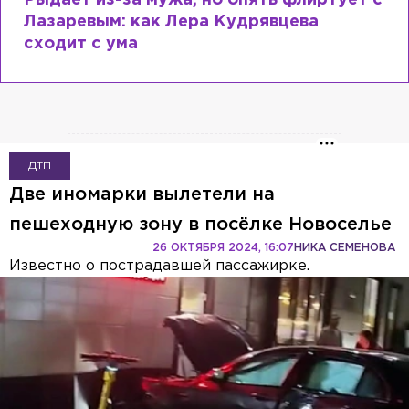
Рыдает из-за мужа, но опять флиртует с
Лазаревым: как Лера Кудрявцева
сходит с ума
ДТП