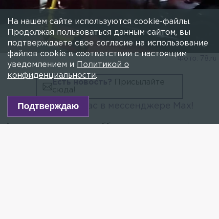
Две иномарки вылетели на
пешеходную зону в посёлке Новоселье
На нашем сайте используются cookie-файлы.
26 ОКТЯБРЯ 2024, 16:07
НИКА СЕМЕНОВА
Продолжая пользоваться данным сайтом, вы
Известно о пострадавшей пассажирке.
подтверждаете свое согласие на использование
файлов cookie в соответствии с настоящим
уведомлением и
Политикой о
конфиденциальности
.
Подтверждаю
Фото: 78.ru
Есть новость?
Присылайте
сюда!