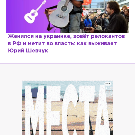
Косил от армии, продавал посты и
воровал гумпомощь: что о Зеленском
рассказали «предатели»