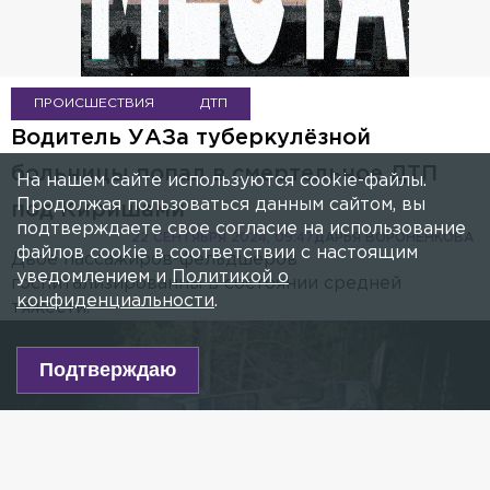
ПРОИСШЕСТВИЯ
ДТП
Водитель УАЗа туберкулёзной
больницы попал в смертельное ДТП
На нашем сайте используются cookie-файлы.
Продолжая пользоваться данным сайтом, вы
под Киришами
подтверждаете свое согласие на использование
22 СЕНТЯБРЯ 2024, 09:47
ДАРЬЯ ВОРОНЁНКОВА
файлов cookie в соответствии с настоящим
Двое пассажиров-фельдшеров
уведомлением и
Политикой о
госпитализированны в состоянии средней
конфиденциальности
.
тяжести.
Подтверждаю