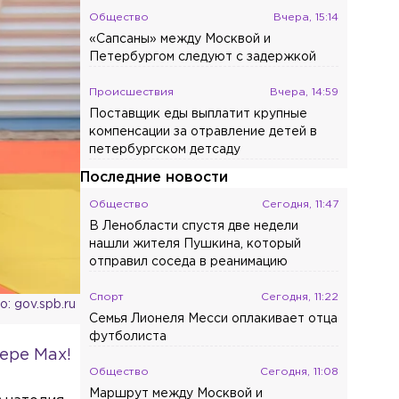
Общество
Вчера, 15:14
«Сапсаны» между Москвой и
Петербургом следуют с задержкой
Происшествия
Вчера, 14:59
Поставщик еды выплатит крупные
компенсации за отравление детей в
петербургском детсаду
Последние новости
Общество
Сегодня, 11:47
В Ленобласти спустя две недели
нашли жителя Пушкина, который
отправил соседа в реанимацию
Спорт
Сегодня, 11:22
: gov.spb.ru
Семья Лионеля Месси оплакивает отца
футболиста
ере Max!
Общество
Сегодня, 11:08
Маршрут между Москвой и