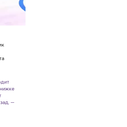
ик
та
одит
книжке
т
зад, —