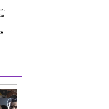
ль»
да
ке