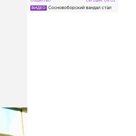
Общество
Сегодня, 09:02
Сосновоборский вандал стал
фигурантом уголовного дела
Общество
Сегодня, 08:43
Дрифтер временно остался
без BMW из-за виражей в центре
Петербурга
Общество
Сегодня, 08:23
Молодой житель Красного Села напал
на фельдшера и водителя скорой
помощи