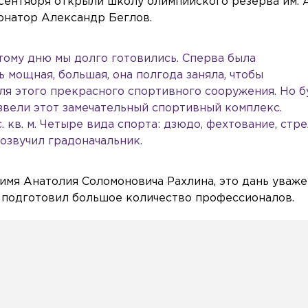
сентября открыли школу олимпийского резерва им. 
рнатор Александр Беглов.
тому дню мы долго готовились. Сперва была
ь мощная, большая, она полгода заняла, чтобы
для этого прекрасного спортивного сооружения. Но 
звели этот замечательный спортивный комплекс.
. кв. м. Четыре вида спорта: дзюдо, фехтование, стре
озвучил градоначальник.
имя Анатолия Соломоновича Рахлина, это дань уваж
 подготовил большое количество профессионалов.