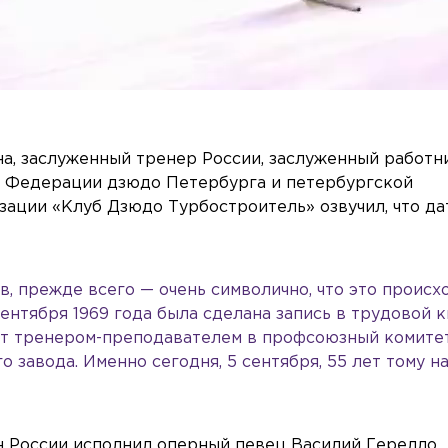
на, заслуженный тренер России, заслуженный работн
т Федерации дзюдо Петербурга и петербургской
ации «Клуб Дзюдо Турбостроитель» озвучил, что да
в, прежде всего — очень символично, что это происх
 сентября 1969 года была сделана запись в трудовой 
зят тренером-преподавателем в профсоюзный комите
 завода. Именно сегодня, 5 сентября, 55 лет тому на
н России исполнил оперный певец Василий Герелло.