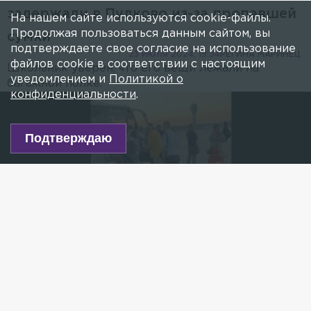
задержали в Пулково из-за пропавшей
На нашем сайте используются cookie-файлы.
Продолжая пользоваться данным сайтом, вы
сумки
подтверждаете свое согласие на использование
23 ИЮЛЯ 2024, 19:54
РЕГИНА МАРИНЕЦ
файлов cookie в соответствии с настоящим
Школьник уверен, что его вещи лежали на
уведомлением и
Политикой о
багажной полке.
конфиденциальности
.
Подтверждаю
Фото: 78.ru
Есть новость?
Присылайте
сюда!