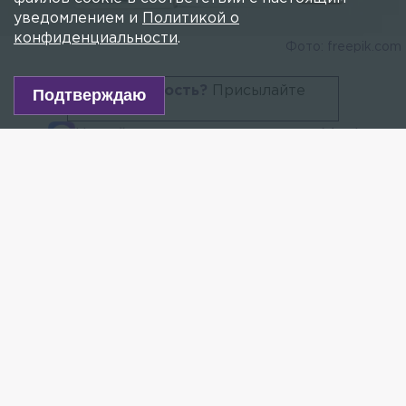
уведомлением и
Политикой о
конфиденциальности
.
Фото: freepik.com
Есть новость?
Присылайте
Подтверждаю
сюда!
Читайте нас в мессенджере Max!
ВТБ с 11 июня повышает первоначальный взнос
по ипотеке. Об этом сообщает Интерфакс.
Так, первоначальный взнос с 30,1% до 60,1%
повышается по льготной ипотеке под 8%,
Дальневосточной и Арктической ипотеке, а также
IT-ипотеке. Решение не затрагивает программы
по ИЖС и объекты на проектном финансировании.
— Все заявки, одобренные до 11 июня, будут
действительны для наших заёмщиков