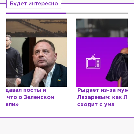
Будет интересно
Рыдает из-за мужа, но опять флиртует с
Лазаревым: как Лера Кудрявцева
сходит с ума