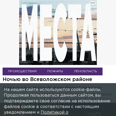
ПРОИСШЕСТВИЯ
ПОЖАРЫ
ЛЕНОБЛАСТЬ
Ночью во Всеволожском районе
полыхал частный дом престарелых
На нашем сайте используются cookie-файлы.
20 АПРЕЛЯ 2024, 05:59
ДАРЬЯ ВОРОНЁНКОВА
Продолжая пользоваться данным сайтом, вы
Его тушили семь пожарных машин и 34 спасателя.
подтверждаете свое согласие на использование
файлов cookie в соответствии с настоящим
уведомлением и
Политикой о