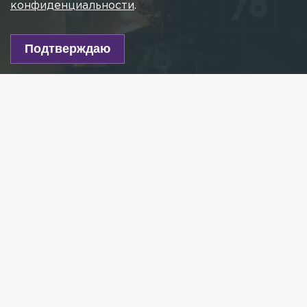
конфиденциальности
.
Подтверждаю
Фото: 78.ru
Есть новость?
Присылайте
сюда!
Читайте нас в мессенджере Max!
В ночь на 20 апреля во Всеволожском районе
загорелся большой частный дом. Об этом
сообщили в пресс-службе Главного управления
МЧС России по Ленобласти.