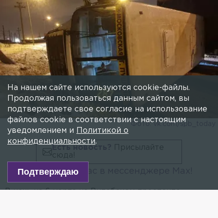
ДТП
АВТОМОБИЛИ
ПОЛИЦИЯ
На Витебском проспекте Петербурга
перевернулся маршрутный автобус
На нашем сайте используются cookie-файлы.
6 МАРТА 2019, 00:38
АННА ИВАНОВА
Продолжая пользоваться данным сайтом, вы
В полиции по данному факту начали проверку.
подтверждаете свое согласие на использование
файлов cookie в соответствии с настоящим
уведомлением и
Политикой о
конфиденциальности
.
Подтверждаю