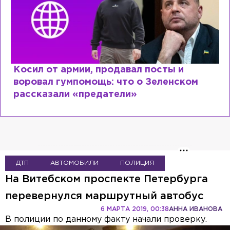
Рыдает из-за мужа, но опять флиртует с
Лазаревым: как Лера Кудрявцева
сходит с ума