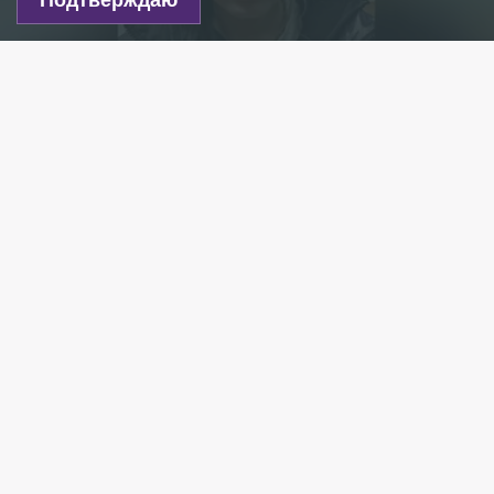
Подтверждаю
Фото: lizaalert.org
Есть новость?
Присылайте
сюда!
Читайте нас в мессенджере Max!
В Петербурге волонтёры поисково-спасательного
отряда «ЛизаАлерт» уже десятые сутки ищут
школьницу. Девочка ушла гулять 14 ноября и с тех
так и не вернулась.
На следующий день с заявлением в полицию
обратилась мама пропавшей. Она рассказала, что
дочь вышла из дома около 22 часов, после чего
перестала выходить на связь.