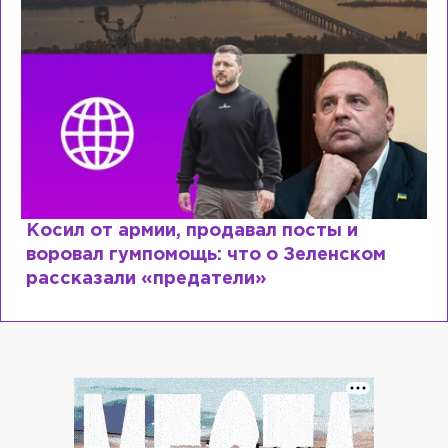
Косил от армии, продавал посты и
воровал гумпомощь: что о Зеленском
рассказали «предатели»