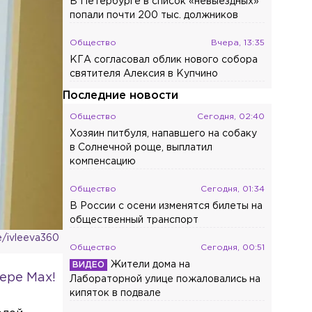
В Петербурге в список «невыездных»
попали почти 200 тыс. должников
Общество
Вчера, 13:35
КГА согласовал облик нового собора
святителя Алексия в Купчино
Последние новости
Общество
Сегодня, 02:40
Хозяин питбуля, напавшего на собаку
в Солнечной роще, выплатил
компенсацию
Общество
Сегодня, 01:34
В России с осени изменятся билеты на
общественный транспорт
e/ivleeva360
Общество
Сегодня, 00:51
Жители дома на
ере Max!
Лабораторной улице пожаловались на
кипяток в подвале