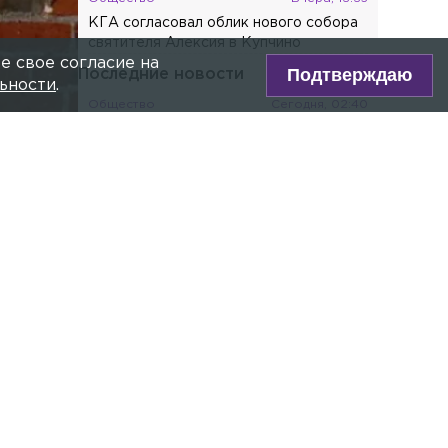
КГА согласовал облик нового собора
святителя Алексия в Купчино
е свое согласие на
Подтверждаю
Последние новости
ьности
.
Общество
Сегодня, 02:40
Хозяин питбуля, напавшего на собаку
в Солнечной роще, выплатил
компенсацию
Общество
Сегодня, 01:34
В России с осени изменятся билеты на
общественный транспорт
ivleeva360
Общество
Сегодня, 00:51
Жители дома на
ре Max!
Лабораторной улице пожаловались на
кипяток в подвале
настасии
Общество
Вчера, 23:59
В клинике «Новамед» на
Васильевском острове разгорелся