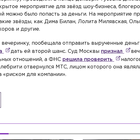
крытое мероприятие для звёзд шоу-бизнеса, блогеро
рой можно было попасть за деньги. На мероприятие п
акие звёзды, как Дима Билан, Лолита Милявская, Оль
коров и другие.
ю вечеринку, пообещала отправить вырученные деньг
ла
дать ей второй шанс. Суд Москвы
признал
ве
ьных отношений, а ФНС
решила проверить
налого
селебрити отвернулся МТС, лицом которого она являла
 «риском для компании».