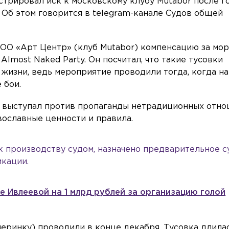
трировал иск к московскому клубу Mutabor после г
 Об этом говорится в telegram-канале Судов общей
ООО «Арт Центр» (клуб Mutabor) компенсацию за мо
Almost Naked Party. Он посчитал, что такие тусовки
жизни, ведь мероприятие проводили тогда, когда на
 бои.
о выступал против пропаганды нетрадиционных отно
ославные ценности и правила.
к производству судом, назначено предварительное 
икации.
те Ивлеевой на 1 млрд рублей за организацию голой
черинку) проводили в конце декабря. Тусовка длила