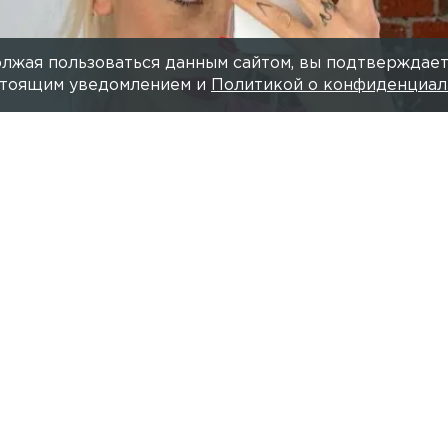
лжая пользоваться данным сайтом, вы подтверждает
астоящим уведомлением и
Политикой о конфиденциал
Фото: t.me/
Читайте нас в мессендже
ссматривать второй иск к блогеру и телеведущей А
 сообщают «РИА Новости».