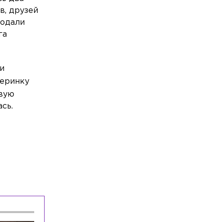
в, друзей
Общество
Вчера, 19:16
родали
Россияне назвали лето лучшим
га
временем для смены работы
Общество
Вчера, 18:25
«Несёт ерунду»: Пригожин ответил на
и
слова Вайкуле о готовности воевать с
черинку
россиянами
вую
сь.