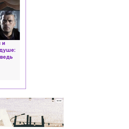
расным
 мир
высшем