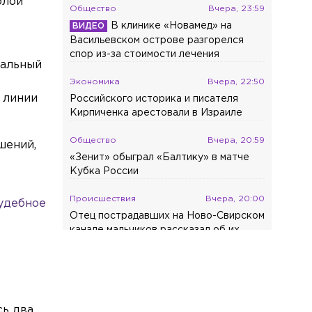
олой
Общество
Вчера, 23:59
В клинике «Новамед» на
Васильевском острове разгорелся
спор из-за стоимости лечения
ральный
Экономика
Вчера, 22:50
 линии
Российского историка и писателя
Кирпиченка арестовали в Израиле
Общество
Вчера, 20:59
шений,
«Зенит» обыграл «Балтику» в матче
Кубка России
Происшествия
Вчера, 20:00
судебное
Отец пострадавших на Ново-Свирском
канале мальчиков рассказал об их
состоянии
Общество
Вчера, 19:45
Ветеринар предупредила о вреде
удаления когтей у кошек
сь два