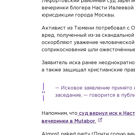
Лефортовский районный суд зарегис
вечеринки блогера Насти Ивлеевой.
юрисдикции города Москвы.
Активист из Тюмени потребовал с 
вред, полученный из-за скандальной 
оскорбляют уважение человеческой 
соприкосновения шли ожесточённые
Заявитель иска ранее неоднократн
а также защищал христианские прав
— Исковое заявление принято 
заседание, — говорится в публ
Напомним, что
суд вернул иск к Нас
вечеринки в Mutabor.
Almost naked party (Почти голую ве