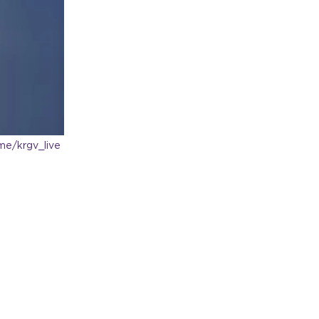
В жилом доме на улице Александра
Невского прорвало трубу с горячей
водой
Общество
Сегодня, 13:58
В Петербурге на выборы депутатов
Госдумы России выдвинулись 60
кандидатов
Общество
Сегодня, 13:25
me/krgv_live
Трёх предпринимателей из
Петербурга и Ленобласти
оштрафовали за продажу снюса