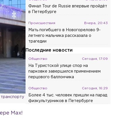
Финал Tour de Russie впервые пройдёт
в Петербурге
Происшествия
Вчера, 20:43
Мать погибшего в Новогорелово 9-
летнего мальчика рассказала о
трагедии
Последние новости
Общество
Сегодня, 17:09
На Туристской улице спор на
парковке завершился применением
перцового баллончика
Общество
Сегодня, 16:29
Более 4 тыс. человек пришли на парад
 транспорту
физкультурников в Петербурге
Общество
Сегодня, 16:15
ере Max!
Россиянам объяснили, о каких
проблемах говорит тяга к зелёным