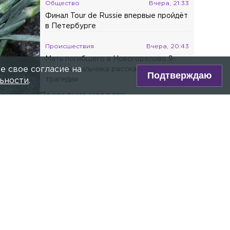
Общество
Вчера, 21:33
Финал Tour de Russie впервые пройдёт
в Петербурге
Происшествия
Вчера, 20:43
Мать погибшего в Новогорелово 9-
е свое согласие на
летнего мальчика рассказала о
Подтверждаю
трагедии
ьности
.
Последние новости
Общество
Сегодня, 17:09
На Туристской улице спор на
парковке завершился применением
перцового баллончика
Общество
Сегодня, 16:29
Более 4 тыс. человек пришли на парад
kpress.com
физкультурников в Петербурге
Общество
Сегодня, 16:15
ре Max!
Россиянам объяснили, о каких