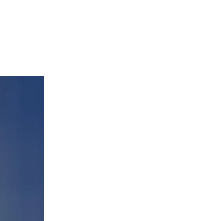
продуктам
Общество
Сегодня, 15:37
Неизвестный живодёр оставил
кошачью голову посреди СНТ в
Лужском районе
Общество
Сегодня, 15:07
В Гатчине открыли обновлённую алею
Императора Павла I
Общество
Сегодня, 14:45
Финляндия потратит 800 тыс. евро на
новый экзамен для мигрантов
Происшествия
Сегодня, 14:34
В Ленобласти в лобовом столкновении
легковушек пострадали четыре
человека
Общество
Сегодня, 14:04