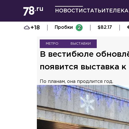
НОВОСТИ
СТАТЬИ
ТЕЛЕКА
+18
Пробки
2
$
82.17
МЕТРО
ВЫСТАВКИ
В вестибюле обновл
появится выставка к
По планам, она продлится год.