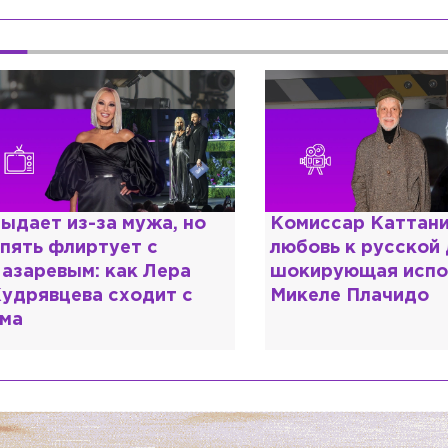
омиссар Каттани и
Специалист с нап
юбовь к русской душе:
дипломом: почему
окирующая исповедь
разочаровался в 
икеле Плачидо
образовании?