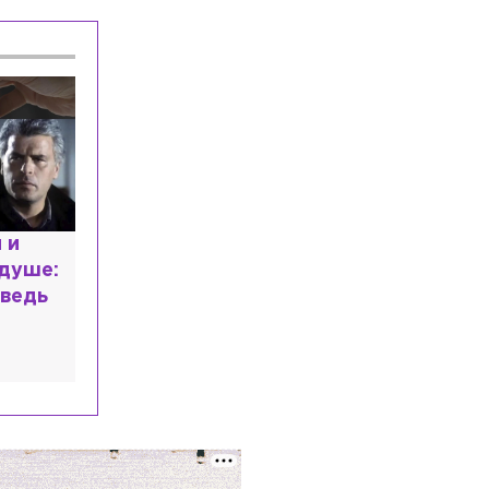
расным
 мир
высшем