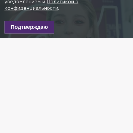
уведомлением и
Политикой о
конфиденциальности
.
Подтверждаю
Фото: Komsomolskaya Pravda/globallookpress.com
Есть новость?
Присылайте
сюда!
Читайте нас в мессенджере Max!
Блогер и телеведущая Анастасия Ивлеева
записала в своём tg-канале видеообращение
россиянам.