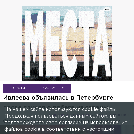
ЗВЕЗДЫ
ШОУ-БИЗНЕС
Ивлеева объявилась в Петербурге
после слухов о побеге из страны
На нашем сайте используются cookie-файлы.
6 ЯНВАРЯ 2024, 14:46
ВЛАДА ФИЛИПЕНКО
Продолжая пользоваться данным сайтом, вы
Она также поздравила россиян с праздниками.
подтверждаете свое согласие на использование
файлов cookie в соответствии с настоящим