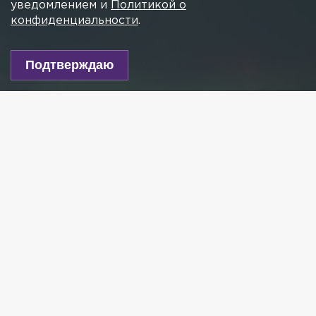
уведомлением и
Политикой о
конфиденциальности
.
Подтверждаю
Фото: t.me/astrophotoboloto
Есть новость?
Присылайте
сюда!
Читайте нас в мессенджере Max!
В ночь на 18 декабря над мысом Далёкий заметили
северное сияние. Кадрами из Ленобласти
поделились авторы telegram-канала