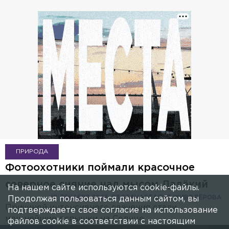
ПРИРОДА
Фотоохотники поймали красочное
северное сияние над мысом Далёкий
На нашем сайте используются cookie-файлы.
18 ДЕКАБРЯ 2023, 03:05
АНАСТАСИЯ ЖИВОДЁРОВА
Продолжая пользоваться данным сайтом, вы
Причиной интенсивного свечения стали
подтверждаете свое согласие на использование
мощнейшие вспышки на Солнце.
файлов cookie в соответствии с настоящим