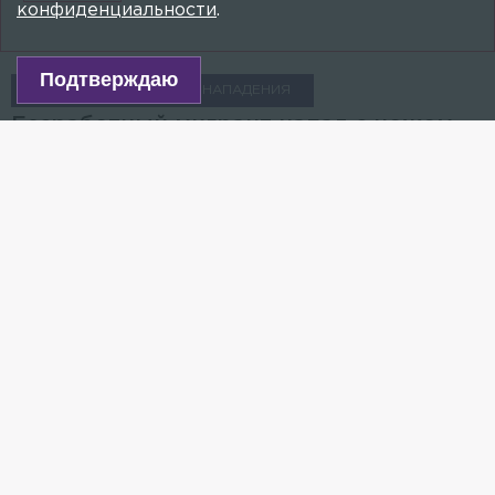
конфиденциальности
.
Подтверждаю
ПРОИСШЕСТВИЯ
НАПАДЕНИЯ
Безработный мигрант напал с ножом
на товарища возле клуба в Выборге
18 ДЕКАБРЯ 2023, 06:12
ДАРЬЯ ВОРОНЁНКОВА
Пострадавшего доставили в реанимацию.