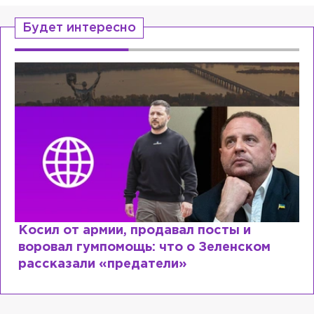
Будет интересно
Рыдает из-за мужа, но опять флирту
ом
Лазаревым: как Лера Кудрявцева
сходит с ума