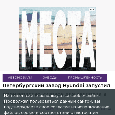
АВТОМОБИЛИ
ЗАВОДЫ
ПРОМЫШЛЕННОСТЬ
Петербургский завод Hyundai запустил
производство кузовов для экспорта в
На нашем сайте используются cookie-файлы.
Продолжая пользоваться данным сайтом, вы
Казахстан
подтверждаете свое согласие на использование
29 ДЕКАБРЯ 2022, 06:15
ДАРЬЯ ВОРОНЁНКОВА
файлов cookie в соответствии с настоящим
На российском рынке их использовать не