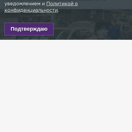
уведомлением и
Политикой о
планируют.
конфиденциальности
.
Подтверждаю
Из архива/ Фото: пресс-служба Hyundai Russia
Есть новость?
Присылайте
сюда!
Читайте нас в мессенджере Max!
Простаивающий завод Hyundai Motor