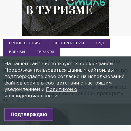
ПРОИСШЕСТВИЯ
ПРЕСТУПЛЕНИЯ
СУД
ВЗРЫВЫ
ТЕРАКТЫ
Оперативники в суде рассказали, что
На нашем сайте используются cookie-файлы.
Продолжая пользоваться данным сайтом, вы
Касинцев не узнал Трепову* по фото во
подтверждаете свое согласие на использование
время розыска
файлов cookie в соответствии с настоящим
13 ДЕКАБРЯ 2023, 13:50
ДАРЬЯ ВОРОНЁНКОВА
уведомлением и
Политикой о
Он любезно предложил полицейским проверить
конфиденциальности
.
квартиру.
Подтверждаю