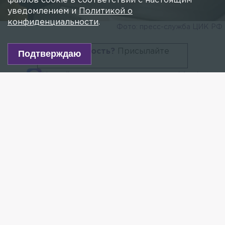
файлов cookie в соответствии с настоящим
уведомлением и
Политикой о
конфиденциальности
.
Фото: пресс-служба ЦИК РФ
Есть новость?
Присылайте
Подтверждаю
сюда!
Читайте нас в мессенджере Max!
Около четырёх тысяч наблюдателей потребуется
Петербургу для выборов президента
в следующем году. Об этом сообщил политолог
Дмитрий Солонников во время пресс-
конференции «Интерфакс».
— От последних выборов больших отличий
не будет, законодательство в этой части
не сильно поменялось. Мы хотели бы получить
по два наблюдателя на каждый УИК, —
отметил Солонников.