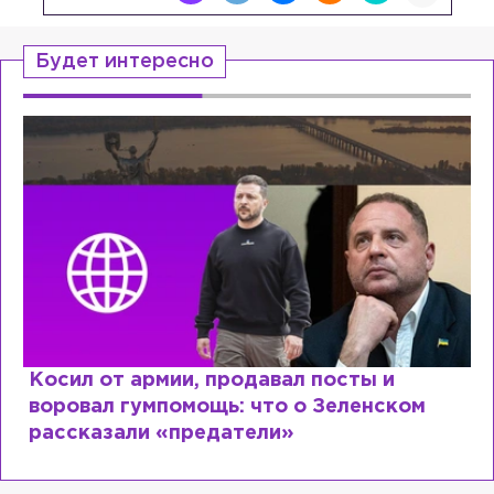
Будет интересно
Косил от армии, продавал посты и
воровал гумпомощь: что о Зеленском
рассказали «предатели»