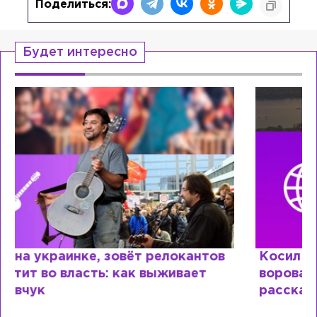
Поделиться:
Будет интересно
Косил от армии, продавал посты и
воровал гумпомощь: что о Зеленском
рассказали «предатели»