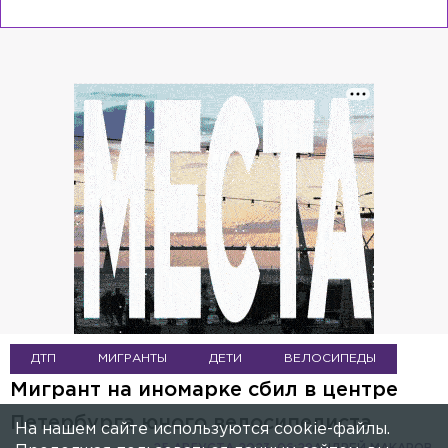
ДТП
МИГРАНТЫ
ДЕТИ
ВЕЛОСИПЕДЫ
Мигрант на иномарке сбил в центре
Петербурга юного велосипедиста
На нашем сайте используются cookie-файлы.