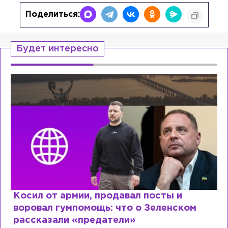
Поделиться:
Будет интересно
посты и
Рыдает из-за мужа, но опят
 Зеленском
Лазаревым: как Лера Кудря
сходит с ума