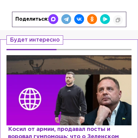
Поделиться:
Будет интересно
посты и
Рыдает из-за мужа, но опят
 Зеленском
Лазаревым: как Лера Кудря