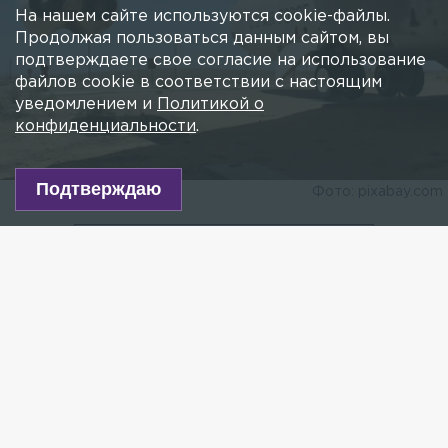
На нашем сайте используются cookie-файлы.
Продолжая пользоваться данным сайтом, вы
подтверждаете свое согласие на использование
файлов cookie в соответствии с настоящим
уведомлением и
Политикой о
конфиденциальности
.
Подтверждаю
Фото: pixabay.com
Есть новость?
Присылайте
сюда!
Читайте нас в мессенджере Max!
Военный эксперт объяснил, почему у российских
границ накануне появился бомбардировщик
американский бомбардировщик.
Как рассказал специалист в эксклюзивном
комментарии 78.ru, бомбардировщик Б-52 может