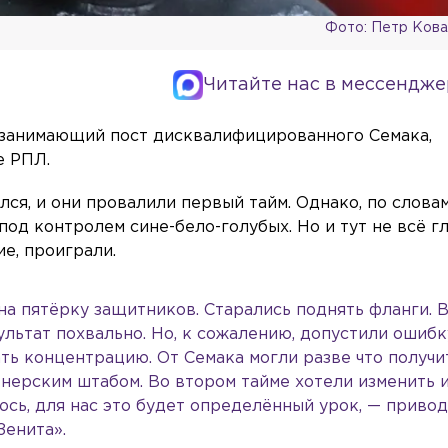
Фото: Петр Ков
Читайте нас в мессендже
 занимающий пост дисквалифицированного Семака,
е РПЛ.
лся, и они провалили первый тайм. Однако, по слова
под контролем сине-бело-голубых. Но и тут не всё г
е, проиграли.
на пятёрку защитников. Старались поднять фланги.
льтат похвально. Но, к сожалению, допустили ошибк
ь концентрацию. От Семака могли разве что получи
енерским штабом. Во втором тайме хотели изменить и
юсь, для нас это будет определённый урок, — приво
Зенита».