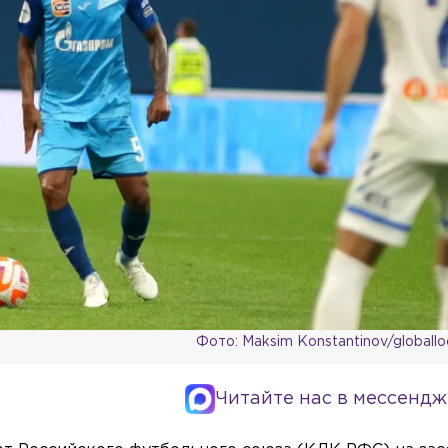
Фото: Maksim Konstantinov/globall
Читайте нас в мессендж