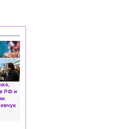
Общество
Сегодня, 12:35
Девочка с «маской Бэтмена»
завершила лечение в Петербурге, она
улетит в США 13 августа
Общество
Сегодня, 12:16
В Финском заливе с севшей на мель
частной яхты эвакуировали человека
Общество
Сегодня, 11:47
В Ленобласти спустя две недели
нашли жителя Пушкина, который
отправил соседа в реанимацию
ь: что
казали