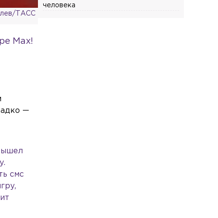
человека
алев/ТАСС
Общество
Сегодня, 14:04
В жилом доме на улице Александра
ре Max!
Невского прорвало трубу с горячей
водой
Общество
Сегодня, 13:58
В Петербурге на выборы депутатов
Госдумы России выдвинулись 60
м
кандидатов
ладко —
Общество
Сегодня, 13:25
Трёх предпринимателей из
Петербурга и Ленобласти
 Вышел
оштрафовали за продажу снюса
у.
ть смс
Общество
Сегодня, 13:02
гру,
В День окончания Ленинградской
дит
битвы три моста получат специальную
подсветку