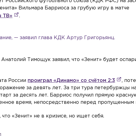
т Российского футбольного союза (КДК РФС) на за
енита» Вильмара Барриоса за грубую игру в матче
ч ТВ»
.
ание, — заявил глава КДК Артур Григорьянц.
 Анатолий Тимощук заявил, что «Зенит» будет оспар
ата России
проиграл «Динамо» со счётом 2:3
, пот
оражение за девять лет. За три тура петербуржцы н
старт за десять лет. Барриос получил прямую красну
ленное время, непосредственно перед пропущенным 
, что «Зенит» не в кризисе, но ищет себя.