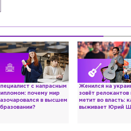
енился на украинке,
Косил от армии,
овёт релокантов в РФ и
продавал посты и
етит во власть: как
воровал гумпомощ
ыживает Юрий Шевчук
о Зеленском расс
«предатели»