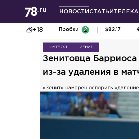
НОВОСТИ
СТАТЬИ
ТЕЛЕКА
+18
Пробки
2
$
82.17
ФУТБОЛ
ЗЕНИТ
Зенитовца Барриоса
из-за удаления в ма
«Зенит» намерен оспорить удаление