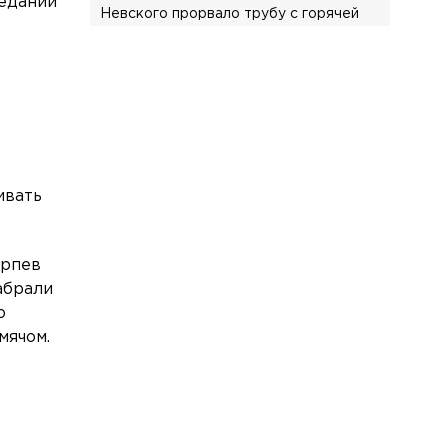
седании
Невского прорвало трубу с горячей
водой
Общество
Сегодня, 13:58
В Петербурге на выборы депутатов
Госдумы России выдвинулись 60
кандидатов
Общество
Сегодня, 13:25
ивать
Трёх предпринимателей из
Петербурга и Ленобласти
оштрафовали за продажу снюса
ерпев
Общество
Сегодня, 13:02
абрали
В День окончания Ленинградской
ю
битвы три моста получат специальную
мячом.
подсветку
Спорт
Сегодня, 12:52
С федерации скейтбординга и роллер
спорта России сняли все санкции