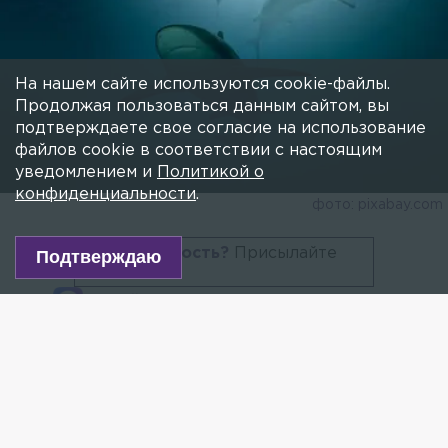
На нашем сайте используются cookie-файлы.
Продолжая пользоваться данным сайтом, вы
подтверждаете свое согласие на использование
файлов cookie в соответствии с настоящим
уведомлением и
Политикой о
конфиденциальности
.
фото: pixabay.com
Есть новость?
Присылайте
Подтверждаю
сюда!
Читайте нас в мессенджере Max!
Власти распорядились закрыть все пляжи
Хургады после нападения акулы на россиянина.
Об этом сообщает
РИА Новости
.
Ранее
сообщалось
, что россиянин погиб из-за