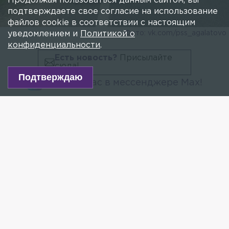
Продолжая пользоваться данным сайтом, вы
подтверждаете свое согласие на использование
файлов cookie в соответствии с настоящим
Фото: vk.com/pss_agalatovo
уведомлением и
Политикой о
конфиденциальности
.
Есть новость?
Присылайте
сюда!
Подтверждаю
Читайте нас в мессенджере Max!
Двое детей пострадали в массовом ДТП с тремя
авто на трассе «Сортавала». О происшествии
рассказали очевидцы в группе ОУ «Пожарно-
спасательная служба МО» Агалатовское.
По их словам, авария случилась сегодня около
13:30. В настоящее время выясняются
подробности произошедшего.
В результате ДТП пострадало три человека, двое
из них — несовершеннолетние. Пассажирам