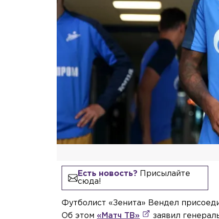
Есть новость?
Присылайте
сюда!
Футболист «Зенита» Вендел присоеди
Об этом
«Матч ТВ»
заявил генерал