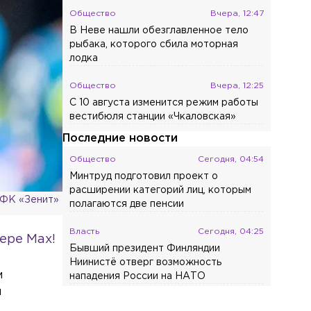
Общество
Вчера, 12:47
В Неве нашли обезглавленное тело
рыбака, которого сбила моторная
лодка
Общество
Вчера, 12:25
С 10 августа изменится режим работы
вестибюля станции «Чкаловская»
Последние новости
Общество
Сегодня, 04:54
Минтруд подготовил проект о
расширении категорий лиц, которым
 ФК «Зенит»
полагаются две пенсии
Власть
Сегодня, 04:25
ере Max!
Бывший президент Финляндии
Ниинистё отверг возможность
м
нападения России на НАТО
и
Общество
Сегодня, 03:45