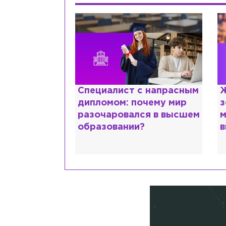
ттани и
Специалист с напрасным
Ж
ской душе:
дипломом: почему мир
з
 исповедь
разочаровался в высшем
м
идо
образовании?
в