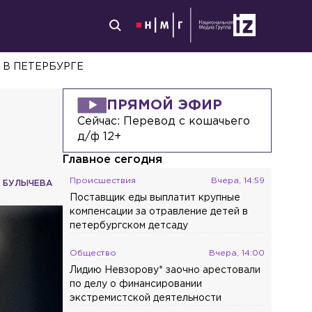
 В ПЕТЕРБУРГЕ
ПРЯМОЙ ЭФИР
Сейчас:
Перевод с кошачьего
д/ф 12+
Главное сегодня
Происшествия
Вчера, 14:59
 БУЛЫЧЕВА
Поставщик еды выплатит крупные
компенсации за отравление детей в
петербургском детсаду
Общество
Вчера, 14:00
Лидию Невзорову* заочно арестовали
по делу о финансировании
экстремистской деятельности