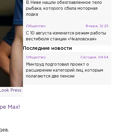
В Неве нашли обезглавленное тело
рыбака, которого сбила моторная
лодка
Общество
Вчера, 12:25
С 10 августа изменится режим работы
вестибюля станции «Чкаловская»
Последние новости
Общество
Сегодня, 04:54
Минтруд подготовил проект о
расширении категорий лиц, которым
полагаются две пенсии
Власть
Сегодня, 04:25
Look Press
Бывший президент Финляндии
Ниинистё отверг возможность
ре Max!
нападения России на НАТО
Общество
Сегодня, 03:45
.
В сквере Истории ВДВ установили
дев.
мемориал, посвящённый десантникам