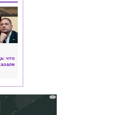
В Минздраве одобрили еще пять
лекарств для перечня жизненно
необходимых
Общество
Вчера, 21:33
Финал Tour de Russie впервые пройдет
в Петербурге
Происшествия
Вчера, 20:43
Мать погибшего в Новогорелово 9-
летнего мальчика рассказала о
ь: что
трагедии
казали