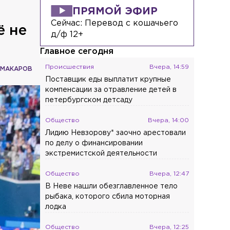
необходимых
ПРЯМОЙ ЭФИР
Сейчас:
Перевод с кошачьего
Общество
Вчера, 21:33
ё не
д/ф 12+
Финал Tour de Russie впервые пройдет
в Петербурге
Главное сегодня
Происшествия
Вчера, 14:59
 МАКАРОВ
Происшествия
Вчера, 20:43
Поставщик еды выплатит крупные
Мать погибшего в Новогорелово 9-
компенсации за отравление детей в
летнего мальчика рассказала о
петербургском детсаду
трагедии
Общество
Вчера, 14:00
Лидию Невзорову* заочно арестовали
по делу о финансировании
экстремистской деятельности
Общество
Вчера, 12:47
В Неве нашли обезглавленное тело
рыбака, которого сбила моторная
лодка
Общество
Вчера, 12:25