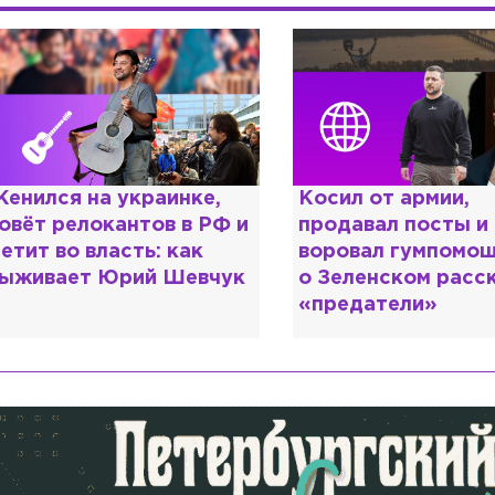
енился на украинке,
Косил от армии,
овёт релокантов в РФ и
продавал посты и
етит во власть: как
воровал гумпомощ
ыживает Юрий Шевчук
о Зеленском расс
«предатели»