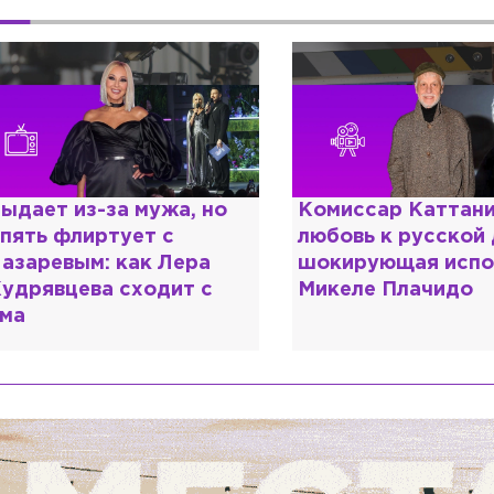
ыдает из-за мужа, но
Комиссар Каттани
пять флиртует с
любовь к русской
азаревым: как Лера
шокирующая испо
удрявцева сходит с
Микеле Плачидо
ма