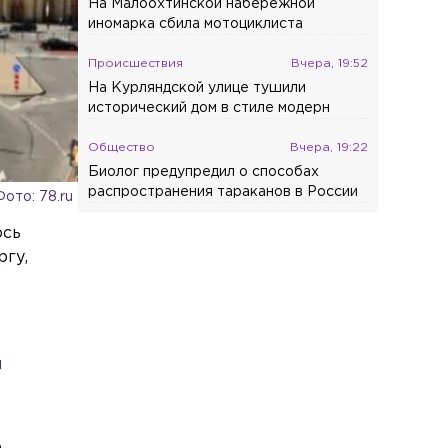
На Малоохтинской набережной
иномарка сбила мотоциклиста
Происшествия
Вчера, 19:52
На Курляндской улице тушили
исторический дом в стиле модерн
Общество
Вчера, 19:22
Биолог предупредил о способах
распространения тараканов в России
Фото: 78.ru
ось
ргу,
и
е