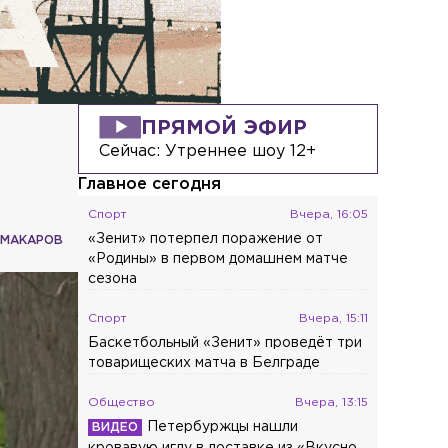
ПРЯМОЙ ЭФИР
Сейчас:
Утреннее шоу 12+
Главное сегодня
Спорт
Вчера, 16:05
«Зенит» потерпел поражение от
 МАКАРОВ
«Родины» в первом домашнем матче
сезона
Спорт
Вчера, 15:11
Баскетбольный «Зенит» проведёт три
товарищеских матча в Белграде
Общество
Вчера, 13:15
Петербуржцы нашли
кровавую иглу в доставке из «Вкусно