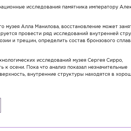
рационные исследования памятника императору Але
го музея Алла Манилова, восстановление может заня
нируется провести ряд исследований внутренней стр
розии и трещин, определить состав бронзового сплав
нологических исследований музея Сергея Сирро,
 к осени. Пока что анализ показал незначительные
верхность, внутренние структуры находятся в хоро