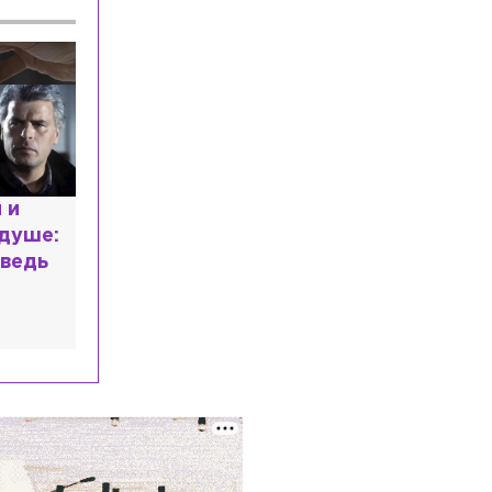
Происшествия
Вчера, 20:47
На Малоохтинской набережной
иномарка сбила мотоциклиста
Происшествия
Вчера, 19:52
На Курляндской улице тушили
исторический дом в стиле модерн
Общество
Вчера, 19:22
 и
Биолог предупредил о способах
 душе:
распространения тараканов в России
ведь