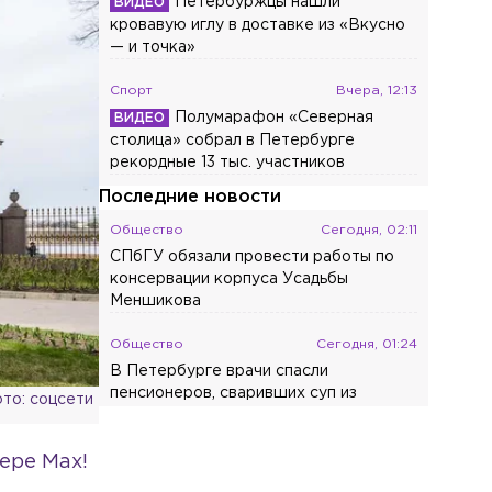
Петербуржцы нашли
кровавую иглу в доставке из «Вкусно
— и точка»
Спорт
Вчера, 12:13
Полумарафон «Северная
столица» собрал в Петербурге
рекордные 13 тыс. участников
Последние новости
Общество
Сегодня, 02:11
СПбГУ обязали провести работы по
консервации корпуса Усадьбы
Меншикова
Общество
Сегодня, 01:24
В Петербурге врачи спасли
пенсионеров, сваривших суп из
то: соцсети
дурмана
Общество
Сегодня, 00:54
ере Max!
В России с сентября изменятся