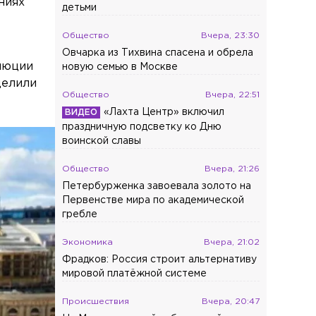
ниях
детьми
Общество
Вчера, 23:30
Овчарка из Тихвина спасена и обрела
олюции
новую семью в Москве
делили
Общество
Вчера, 22:51
«Лахта Центр» включил
праздничную подсветку ко Дню
воинской славы
Общество
Вчера, 21:26
Петербурженка завоевала золото на
Первенстве мира по академической
гребле
Экономика
Вчера, 21:02
Фрадков: Россия строит альтернативу
мировой платёжной системе
Происшествия
Вчера, 20:47