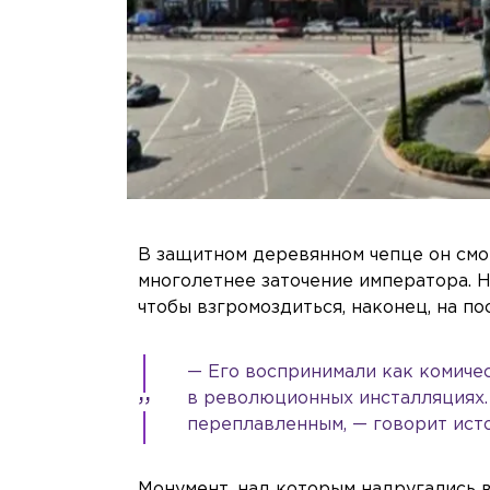
В защитном деревянном чепце он смо
многолетнее заточение императора. Н
чтобы взгромоздиться, наконец, на по
— Его воспринимали как комичес
в революционных инсталляциях. С
переплавленным, — говорит ист
Монумент, над которым надругались в