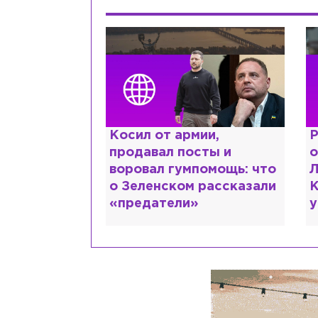
краинке,
Косил от армии,
Р
нтов в РФ и
продавал посты и
о
ть: как
воровал гумпомощь: что
Л
рий Шевчук
о Зеленском рассказали
К
«предатели»
у