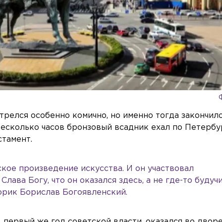
трелся особенно комично, но именно тогда закончил
есколько часов бронзовый всадник ехал по Петербу
стамент.
кое произведение искусства. И он участвовал
лава Богу, что он оказался здесь, а не где-то будуч
орик Борислав Богоявленский.
 первый же год советской власти, оказался во двор