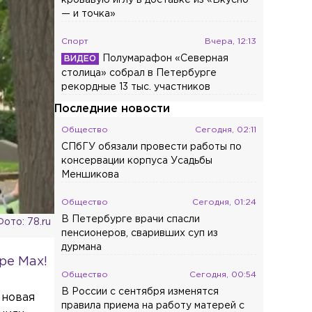
— и точка»
Спорт
Вчера, 12:13
Полумарафон «Северная
столица» собрал в Петербурге
рекордные 13 тыс. участников
Последние новости
Общество
Сегодня, 02:11
СПбГУ обязали провести работы по
консервации корпуса Усадьбы
Меншикова
Общество
Сегодня, 01:24
В Петербурге врачи спасли
Фото: 78.ru
пенсионеров, сваривших суп из
дурмана
ре Max!
Общество
Сегодня, 00:54
В России с сентября изменятся
 новая
правила приема на работу матерей с