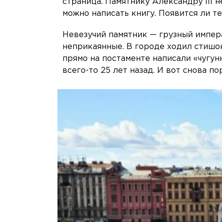
страница. Памятнику Александру III н
можно написать книгу. Появится ли т
Невезучий памятник — грузный импера
неприкаянные. В городе ходил стишо
прямо на постаменте написали «чугу
всего-то 25 лет назад. И вот снова по