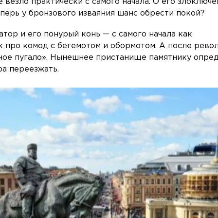
е везло практически с самого начала. О его злоключе
еперь у бронзового изваяния шанс обрести покой?
тор и его понурый конь — с самого начала как
к про комод с бегемотом и обормотом. А после рев
нное пугало». Нынешнее пристанище памятнику опре
ра переезжать.