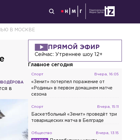
МЬЮ В МОСКВЕ
ПРЯМОЙ ЭФИР
Сейчас:
Утреннее шоу 12+
е
Главное сегодня
Спорт
Вчера, 16:05
«Зенит» потерпел поражение от
ИВОДЁРОВА
тся в
«Родины» в первом домашнем матче
сезона
Спорт
Вчера, 15:11
Баскетбольный «Зенит» проведёт три
товарищеских матча в Белграде
Общество
Вчера, 13:15