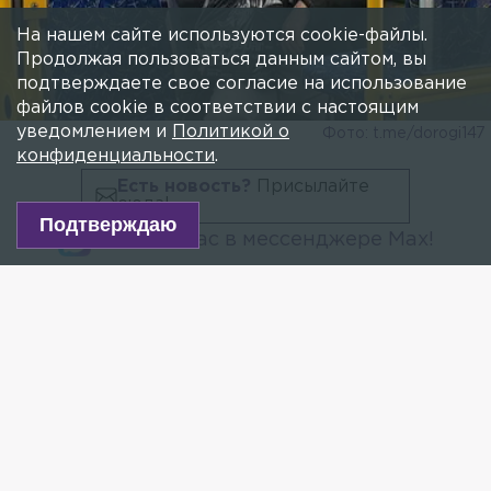
На нашем сайте используются cookie-файлы.
Продолжая пользоваться данным сайтом, вы
подтверждаете свое согласие на использование
файлов cookie в соответствии с настоящим
уведомлением и
Политикой о
Фото: t.me/dorogi147
конфиденциальности
.
Есть новость?
Присылайте
сюда!
Подтверждаю
Читайте нас в мессенджере Max!
Невский районный суд Петербурга отправил под
стражу до 1 июня американца Дональда
Андресона, обвиняемого в развратных действиях
по отношению к школьнице. Об этом сообщили в
объединённой пресс-службе городских судов.
Напомним, 31 марта уроженец Нью-Йорка
развратил девочку. Инцидент произошёл прямо
автобусе на пересечении Прибрежной улицы