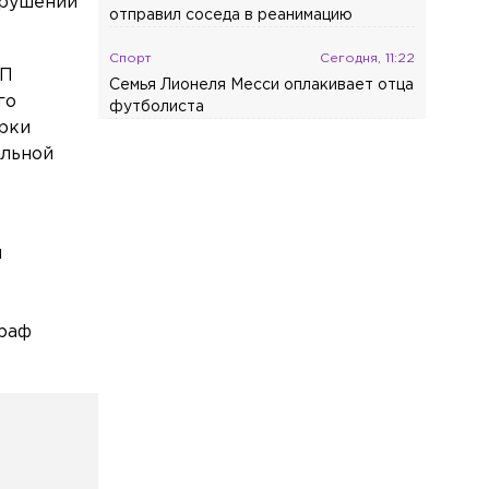
арушении
отправил соседа в реанимацию
Спорт
Сегодня, 11:22
АП
Семья Лионеля Месси оплакивает отца
го
футболиста
ерки
Общество
Сегодня, 11:08
ельной
Маршрут между Москвой и
Петербургом стал самым популярным
в круизном отдыхе по России
ы
Общество
Сегодня, 10:45
Теплоход и катер столкнулись на
Малой Невке
траф
Общество
Сегодня, 10:03
В Петербурге тестируют защитное
покрытие для антенн спутниковой
связи
Общество
Сегодня, 09:44