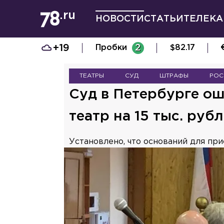
НОВОСТИ
СТАТЬИ
ТЕЛЕКА
+19
Пробки
2
$
82.17
ТЕАТРЫ
СУД
ШТРАФЫ
РОС
Суд в Петербурге о
театр на 15 тыс. руб
Установлено, что оснований для пр