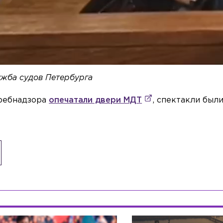
лужба судов Петербурга
требнадзора
опечатали двери МДТ
, спектакли был