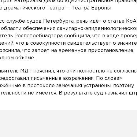
трел материалы дела об административном правон
 драматического театра — Театра Европы.
сс-службе судов Петербурга, речь идёт о статье Ко
 области обеспечения санитарно-эпидемиологическо
итель Роспотребнадзора сообщила, что в ходе пров
ений, что в совокупности свидетельствует о значит
ояснила, что запрет на временное приостановление
олном объёме.
авитель МДТ пояснил, что они полностью не согласн
редоставил письменные возражения. По словам
ажённые в протоколе замечания устранены, поэтому
тельности не имеется. В результате суд назначил ш