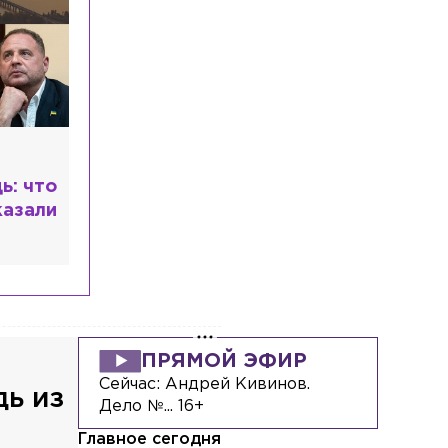
, но
ера
т с