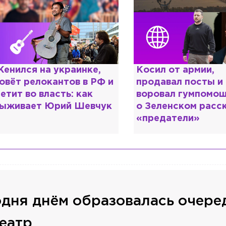
осил от армии,
Рыдает из-за мужа
родавал посты и
опять флиртует с
оровал гумпомощь: что
Лазаревым: как Л
 Зеленском рассказали
Кудрявцева сходи
предатели»
ума