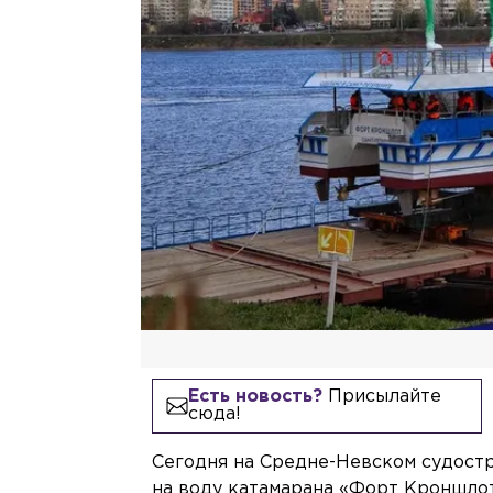
Есть новость?
Присылайте
сюда!
Сегодня на Средне-Невском судост
на воду катамарана «Форт Кроншлот