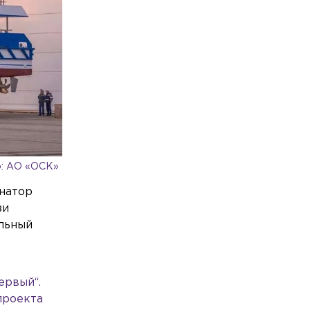
рублей у дочери
Общество
Сегодня, 08:44
Из-за полумарафона на выходных в
Петербурге ограничат движение по
ряду улиц
Происшествия
Сегодня, 08:41
Воровка ударила сотрудницу магазина
отрезком арматуры в Шушарах
Экономика
Сегодня, 08:33
: АО «ОСК»
За продажу контрафактного табака в
Петербурге завели дело на
рнатор
владельцев сети «круглосуток»
зи
альный
ервый“.
проекта