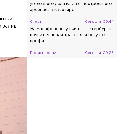
уголовного дела из-за огнестрельного
арсенала в квартире
низких
Спорт
Сегодня, 09:44
 залив.
На марафоне «Пушкин — Петербург»
появится новая трасса для бегунов-
профи
Происшествия
Сегодня, 09:26
«Хотелось бы правосудия»:
облитую кислотой петербурженку
выписали из больницы
Общество
Сегодня, 08:58
«Должны мне 5 млн»: Волочкова ждёт
компенсации от УК после потопа в
квартире в Петербурге
Общество
Сегодня, 08:53
Петербурженку отправили в СИЗО по
обвинению в хищении почти 1,5 млн