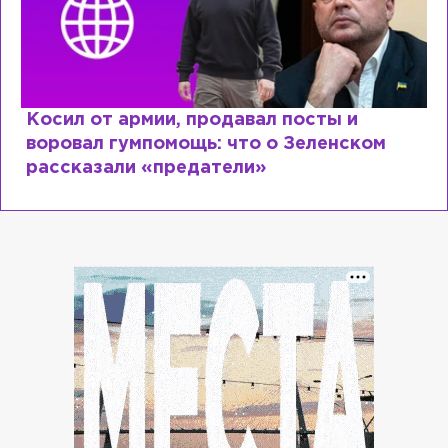
Рыдает из-за мужа, но опять флиртует с
Лазаревым: как Лера Кудрявцева
сходит с ума