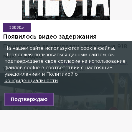
ЗВЕЗДЫ
Появилось видео задержания
Блиновской за неуплату налогов на 918
На нашем сайте используются cookie-файлы.
Продолжая пользоваться данным сайтом, вы
млн — видео
подтверждаете свое согласие на использование
27 АПРЕЛЯ 2023, 07:30
МАРИЯ ИВАНОВА
файлов cookie в соответствии с настоящим
Также в её доме прошли обыски.
уведомлением и
Политикой о
конфиденциальности
.
Подтверждаю