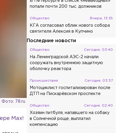
В Петербурге в список «невыездных»
попали почти 200 тыс. должников
Общество
Вчера, 13:35
КГА согласовал облик нового собора
святителя Алексия в Купчино
Последние новости
Общество
Сегодня, 03:40
На Ленинградской АЭС-2 начали
сооружать внутреннюю защитную
оболочку реактора
Происшествия
Сегодня, 03:37
Мотоциклист госпитализирован после
ДТП на Пискарёвском проспекте
Фото: 78.ru
Общество
Сегодня, 02:40
Хозяин питбуля, напавшего на собаку
ере Max!
в Солнечной роще, выплатил
компенсацию