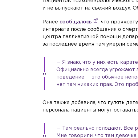
Пациентов психоневрологического и
и не выпускают на свежий воздух. Об
Ранее
сообщалось
, что прокурат
интерната после сообщения о смерт
центра паллиативной помощи депар
за последнее время там умерли сем
— Я знаю, что у них есть карат
Официально всегда угрожают з
поведение — это обычное непос
нет там никаких прав. Это про
Она также добавила, что гулять дет
персонала пациенты могут оставатьс
— Там реально голодают. Все р
Мне говорили, что там девочка