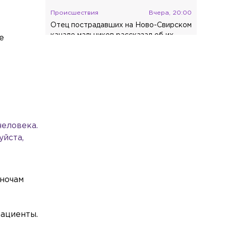
Происшествия
Вчера, 20:00
Отец пострадавших на Ново-Свирском
канале мальчиков рассказал об их
е
состоянии
Общество
Вчера, 19:45
Ветеринар предупредила о вреде
удаления когтей у кошек
человека.
уйста,
 ночам
пациенты.