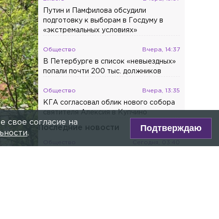
Путин и Памфилова обсудили
подготовку к выборам в Госдуму в
«экстремальных условиях»
Общество
Вчера, 14:37
В Петербурге в список «невыездных»
попали почти 200 тыс. должников
Общество
Вчера, 13:35
КГА согласовал облик нового собора
святителя Алексия в Купчино
е свое согласие на
Подтверждаю
Последние новости
ьности
.
Общество
Сегодня, 03:40
На Ленинградской АЭС-2 начали
сооружать внутреннюю защитную
оболочку реактора
Происшествия
Сегодня, 03:37
Мотоциклист госпитализирован после
ДТП на Пискарёвском проспекте