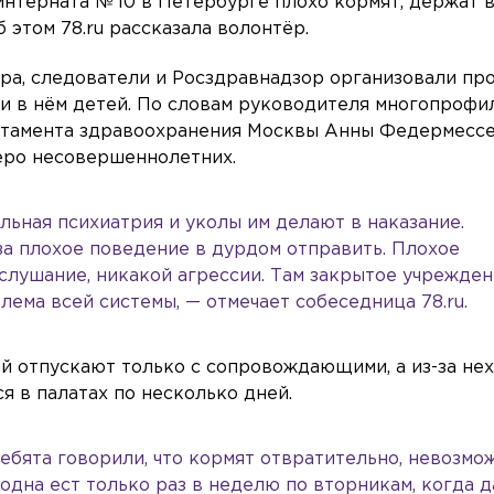
нтерната № 10 в Петербурге плохо кормят, держат в
 этом 78.ru рассказала волонтёр.
ура, следователи и Росздравнадзор организовали пр
и в нём детей. По словам руководителя многопрофи
тамента здравоохранения Москвы Анны Федермессе
еро несовершеннолетних.
ельная психиатрия и уколы им делают в наказание.
а плохое поведение в дурдом отправить. Плохое
лушание, никакой агрессии. Там закрытое учреждени
блема всей системы, — отмечает собеседница 78.ru.
ей отпускают только с сопровождающими, а из-за не
я в палатах по несколько дней.
ебята говорили, что кормят отвратительно, невозмож
 одна ест только раз в неделю по вторникам, когда 