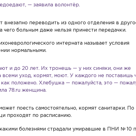
недоедают, — заявила волонтёр.
ут внезапно переводить из одного отделения в друго
-за чего больным даже нельзя принести передачки.
сихоневрологического интерната называет условия
нии нормальными.
ют и до 20 лет. Их тронешь — у них синяки, они же
а всеми уход, кормят, моют. У каждого не поставишь 
, как положено. Хлебушка — пожалуйста, это — пожал
ила 78.ru женщина.
 может поесть самостоятельно, кормят санитарки. По
щи проходят по расписанию.
 какими болезнями страдали умиравшие в ПНИ № 10 