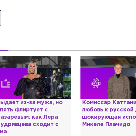
омиссар Каттани и
Специалист с нап
юбовь к русской душе:
дипломом: почему
окирующая исповедь
разочаровался в 
икеле Плачидо
образовании?