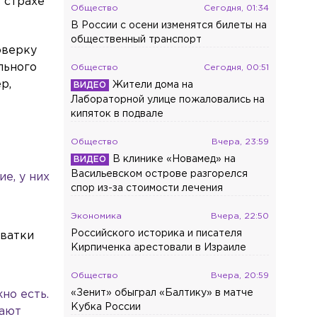
 страхе
Общество
Сегодня, 01:34
В России с осени изменятся билеты на
общественный транспорт
оверку
льного
Общество
Сегодня, 00:51
р,
Жители дома на
Лабораторной улице пожаловались на
кипяток в подвале
Общество
Вчера, 23:59
В клинике «Новамед» на
Васильевском острове разгорелся
е, у них
спор из-за стоимости лечения
Экономика
Вчера, 22:50
Российского историка и писателя
хватки
Кирпиченка арестовали в Израиле
Общество
Вчера, 20:59
«Зенит» обыграл «Балтику» в матче
но есть.
Кубка России
дают