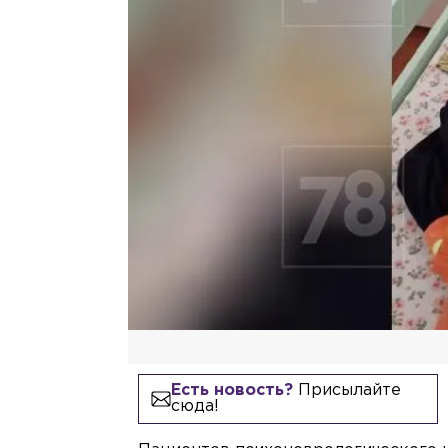
Есть новость?
Присылайте
сюда!