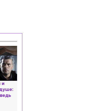
расным
 мир
высшем