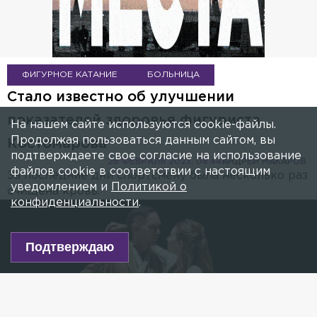
ФИГУРНОЕ КАТАНИЕ
БОЛЬНИЦА
Стало известно об улучшении
показателей здоровья фигуриста
На нашем сайте используются cookie-файлы.
Продолжая пользоваться данным сайтом, вы
Костомарова
подтверждаете свое согласие на использование
26 ФЕВРАЛЯ 2023, 08:44
АНДРЕЙ МАКАРОВ
файлов cookie в соответствии с настоящим
За последние дни спортсмену была несколько раз
уведомлением и
Политикой о
очищена кровь.
конфиденциальности
.
Подтверждаю