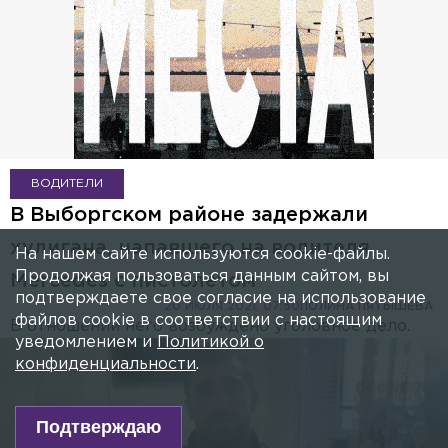
ВОДИТЕЛИ
В Выборгском районе задержали
хулигана, напавшего на водителя
На нашем сайте используются cookie-файлы.
Продолжая пользоваться данным сайтом, вы
Mercedes с пистолетом
подтверждаете свое согласие на использование
20 ИЮЛЯ 2021, 07:50
ПОЛИНА ПЯТЫШЕВА
файлов cookie в соответствии с настоящим
В отношении него возбуждено уголовное дело.
уведомлением и
Политикой о
конфиденциальности
.
Подтверждаю