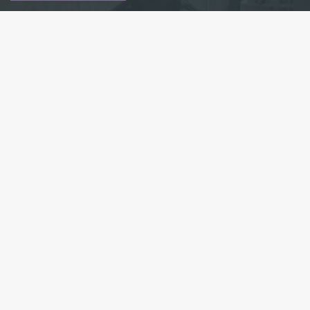
Фото: пресс-служба ГУ МВД России по Санкт-Петербургу и
Ленинградской области
Есть новость?
Присылайте
сюда!
Читайте нас в мессенджере Max!
В Выборгском районе Петербурга задержали
хулигана, который, стреляя, устроил погоню
за петербуржцем. Об этом сообщила пресс-
служба ГУ МВД России по городу и Ленобласти.
В пятницу, 16 июля, на перекрестке
проспекта Энгельса и Ланского шоссе произошёл