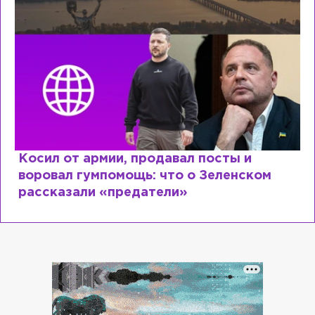
Косил от армии, продавал посты и
воровал гумпомощь: что о Зеленском
рассказали «предатели»