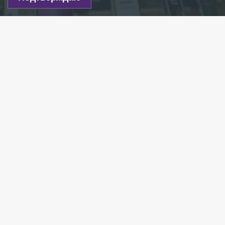
Фото: Budrul Chukrut/globallookpress.com
Есть новость?
Присылайте
сюда!
Читайте нас в мессенджере Max!
Крупная кража была совершена накануне вечером
из салона сотовой связи в посёлке Шушары. Об
этом 78.ru сообщил источник в
правоохранительных органах.
Около 18 часов в магазин на Вишерской улице
зашёл неизвестный мужчина, представился