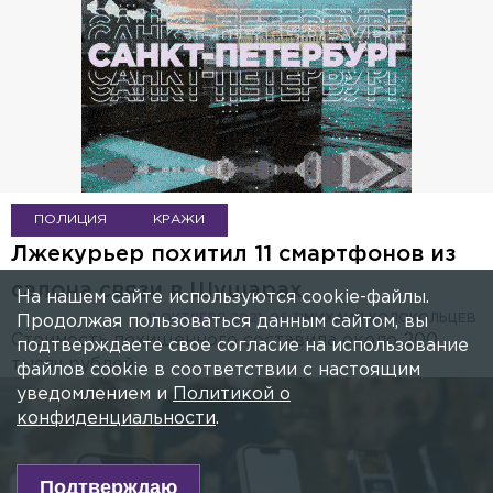
ПОЛИЦИЯ
КРАЖИ
Лжекурьер похитил 11 смартфонов из
салона связи в Шушарах
На нашем сайте используются cookie-файлы.
11 ОКТЯБРЯ 2021, 06:31
МИХАИЛ КОЛОКОЛЬЦЕВ
Продолжая пользоваться данным сайтом, вы
Стоимость похищенного составила около 200
подтверждаете свое согласие на использование
тысяч рублей.
файлов cookie в соответствии с настоящим
уведомлением и
Политикой о
конфиденциальности
.
Подтверждаю