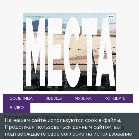
БОЛЬНИЦА
ЗВЕЗДЫ
МУЗЫКА
КОНЦЕРТЫ
ВИДЕО
Розенбаум, Гальцев и Зибров
На нашем сайте используются cookie-файлы.
Продолжая пользоваться данным сайтом, вы
выступили в ВМА перед ранеными в
подтверждаете свое согласие на использование
Донбассе военными