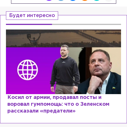
Будет интересно
Рыдает из-за мужа, но опять флиртует с
Лазаревым: как Лера Кудрявцева
сходит с ума