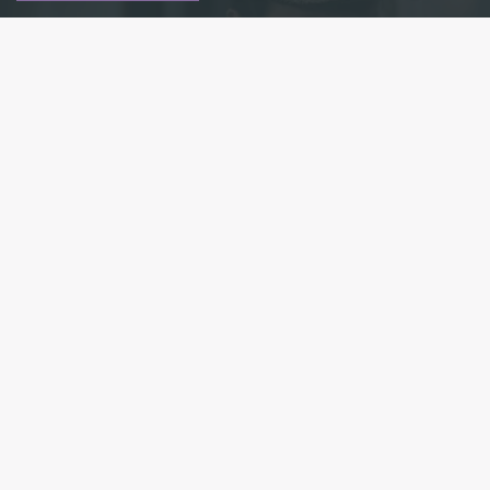
Фото: kinopoisk.ru
Есть новость?
Присылайте
сюда!
Читайте нас в мессенджере Max!
В центре Петербурга временно ограничат
движение для съёмок фильма «Майор Гром:
Трудное детство». Об этом сообщили в пресс-
службе Дирекции по организации дорожного
движения города.