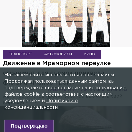
ТРАНСПОРТ
АВТОМОБИЛИ
КИНО
Движение в Мраморном переулке
ограничат для съёмок приквела
На нашем сайте используются cookie-файлы.
Продолжая пользоваться данным сайтом, вы
фильма «Майор Гром»
подтверждаете свое согласие на использование
22 МАРТА 2022, 17:49
ПОЛИНА ПЯТЫШЕВА
файлов cookie в соответствии с настоящим
Автомобилистов просят заранее выбирать свой
уведомлением и
Политикой о
маршрут.
конфиденциальности
.
Подтверждаю