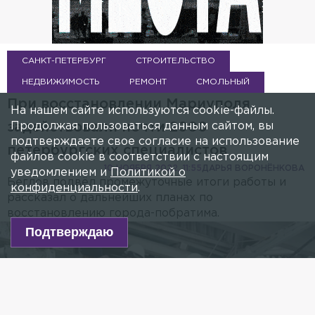
САНКТ-ПЕТЕРБУРГ
СТРОИТЕЛЬСТВО
НЕДВИЖИМОСТЬ
РЕМОНТ
СМОЛЬНЫЙ
При восстановлении Мариуполя
На нашем сайте используются cookie-файлы.
Продолжая пользоваться данным сайтом, вы
задействовали почти 2000
подтверждаете свое согласие на использование
петербургских специалистов
файлов cookie в соответствии с настоящим
10 НОЯБРЯ 2022, 11:55
ДАРЬЯ ВОРОНЁНКОВА
уведомлением и
Политикой о
Беглов подвёл промежуточные итоги работы и
конфиденциальности
.
рассказал о дальнейших планах по
восстановлению города-побратима.
Подтверждаю