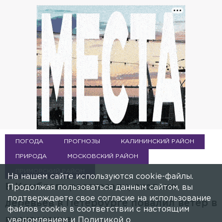
ПОГОДА
ПРОГНОЗЫ
КАЛИНИНСКИЙ РАЙОН
ПРИРОДА
МОСКОВСКИЙ РАЙОН
ПРИМОРСКИЙ РАЙОН
На нашем сайте используются cookie-файлы.
В Комблаге рассказали, сколько
Продолжая пользоваться данным сайтом, вы
подтверждаете свое согласие на использование
деревьев в Петербурге повалил ветер в
файлов cookie в соответствии с настоящим
воскресенье
уведомлением и
Политикой о