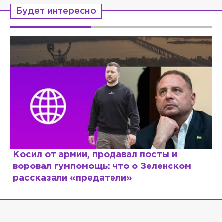
Будет интересно
Косил от армии, продавал посты и
воровал гумпомощь: что о Зеленском
рассказали «предатели»