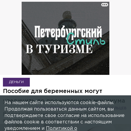
ДЕНЬГИ
Пособие для беременных могут
увеличить до прожиточного минимума
На нашем сайте используются cookie-файлы.
21 СЕНТЯБРЯ 2022, 10:10
МИХАИЛ КОЛОКОЛЬЦЕВ
Продолжая пользоваться данным сайтом, вы
В случае принятия новых норм в Петербурге
подтверждаете свое согласие на использование
выплаты превысят 14 тысяч рублей.
файлов cookie в соответствии с настоящим
уведомлением и
Политикой о