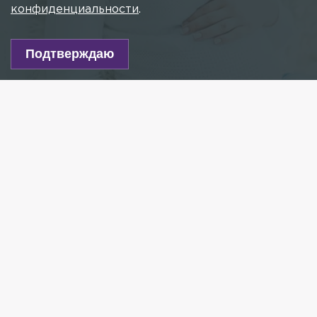
конфиденциальности
.
Подтверждаю
Фото: unsplash.com
Есть новость?
Присылайте
сюда!
Читайте нас в мессенджере Max!
Ежемесячное пособие для беременных хотят
увеличить с 50% прожиточного минимума до 100%,
если ребёнок будет воспитываться